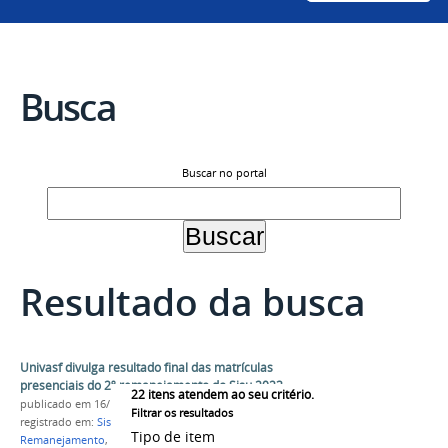
Busca
Buscar no portal
Resultado da busca
Univasf divulga resultado final das matrículas
presenciais do 2º remanejamento do Sisu 2023
22
itens atendem ao seu critério.
publicado
em 16/11/2023
Filtrar os resultados
registrado em:
Sisu 2023
,
PS-ICG 2023
,
2º
Tipo de item
Remanejamento
,
Matrículas Presenciais