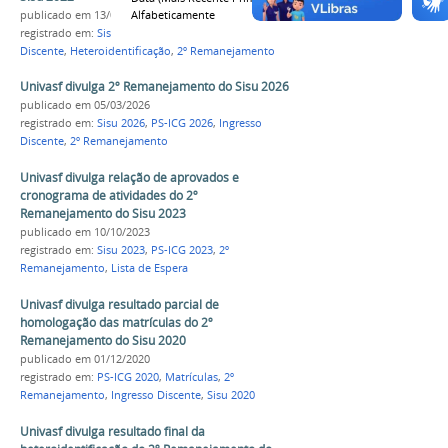
Alfabeticamente
publicado
em 13/09/2022
registrado em:
Sisu 2022
,
PS-ICG 2022
,
Ingresso
Discente
,
Heteroidentificação
,
2º Remanejamento
Univasf divulga 2º Remanejamento do Sisu 2026
publicado
em 05/03/2026
registrado em:
Sisu 2026
,
PS-ICG 2026
,
Ingresso
Discente
,
2º Remanejamento
Univasf divulga relação de aprovados e
cronograma de atividades do 2º
Remanejamento do Sisu 2023
publicado
em 10/10/2023
registrado em:
Sisu 2023
,
PS-ICG 2023
,
2º
Remanejamento
,
Lista de Espera
Univasf divulga resultado parcial de
homologação das matrículas do 2º
Remanejamento do Sisu 2020
publicado
em 01/12/2020
registrado em:
PS-ICG 2020
,
Matrículas
,
2º
Remanejamento
,
Ingresso Discente
,
Sisu 2020
Univasf divulga resultado final da