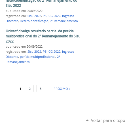
heteroidentificação do 2º Remanejamento do
Sisu 2022
publicado
em 20/09/2022
registrado em:
Sisu 2022
,
PS-ICG 2022
,
Ingresso
Discente
,
Heteroidentificação
,
2º Remanejamento
Univasf divulga resultado parcial da perícia
multiprofissional do 2º Remanejamento do Sisu
2022
publicado
em 20/09/2022
registrado em:
Sisu 2022
,
PS-ICG 2022
,
Ingresso
Discente
,
perícia multiprofissional
,
2º
Remanejamento
1
2
3
PRÓXIMO »
Voltar para o topo