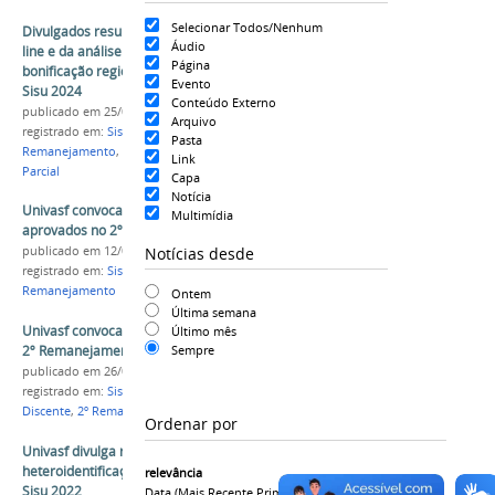
Selecionar Todos/Nenhum
Divulgados resultados parciais da matrícula on-
Áudio
line e da análise dos pré-requisitos da
Página
bonificação regional do 2º Remanejamento do
Evento
Sisu 2024
Conteúdo Externo
publicado
em 25/06/2024
Arquivo
registrado em:
Sisu 2024
,
PS-ICG 2024
,
2º
Pasta
Remanejamento
,
Bonificação Regional
,
Resultado
Link
Parcial
Capa
Notícia
Univasf convoca para matrícula presencial os
Multimídia
aprovados no 2º Remanejamento do Sisu 2025
Notícias desde
publicado
em 12/06/2025
registrado em:
Sisu 2025
,
PS-ICG 2025
,
2º
Remanejamento
Ontem
Última semana
Univasf convoca para matrícula candidatos do
Último mês
2º Remanejamento do Sisu 2022
Sempre
publicado
em 26/08/2022
registrado em:
Sisu 2022
,
PS-ICG 2022
,
Ingresso
Discente
,
2º Remanejamento
,
Matrícula
Ordenar por
Univasf divulga resultado parcial da
heteroidentificação do 2º Remanejamento do
relevância
Sisu 2022
Data (mais Recente Primeiro)