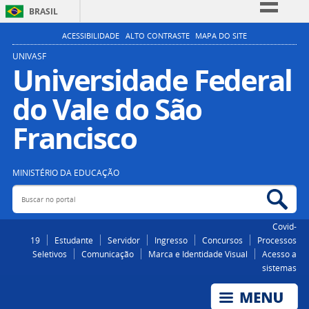
BRASIL
Simplifique!
ACESSIBILIDADE
ALTO CONTRASTE
MAPA DO SITE
Comunica BR
UNIVASF
Universidade Federal
Participe
do Vale do São
Acesso à informação
Legislação
Francisco
Canais
MINISTÉRIO DA EDUCAÇÃO
Buscar no portal
Bus
Covid-
19
Estudante
Servidor
Ingresso
Concursos
Processos
Seletivos
Comunicação
Marca e Identidade Visual
Acesso a
sistemas