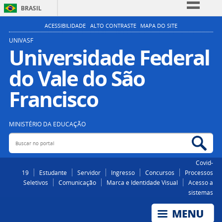
BRASIL
Simplifique!
ACESSIBILIDADE
ALTO CONTRASTE
MAPA DO SITE
Comunica BR
UNIVASF
Universidade Federal
Participe
do Vale do São
Acesso à informação
Legislação
Francisco
Canais
MINISTÉRIO DA EDUCAÇÃO
Buscar no portal
Bus
Covid-
19
Estudante
Servidor
Ingresso
Concursos
Processos
Seletivos
Comunicação
Marca e Identidade Visual
Acesso a
sistemas