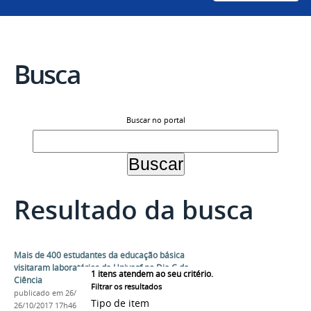
Busca
Buscar no portal
Resultado da busca
Mais de 400 estudantes da educação básica
visitaram laboratórios da Univasf no Dia C da
1
itens atendem ao seu critério.
Ciência
Filtrar os resultados
publicado
em 26/10/2017
—
última modificação
em
Tipo de item
26/10/2017 17h46