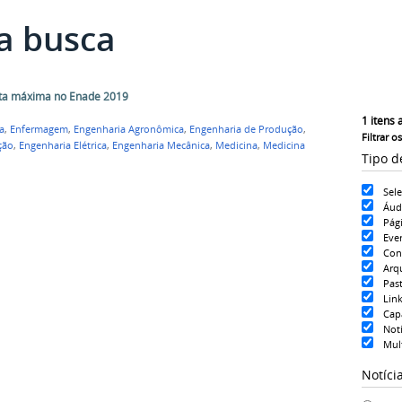
a busca
ota máxima no Enade 2019
1
itens 
a
,
Enfermagem
,
Engenharia Agronômica
,
Engenharia de Produção
,
Filtrar o
ção
,
Engenharia Elétrica
,
Engenharia Mecânica
,
Medicina
,
Medicina
Tipo d
Sel
Áud
Pág
Eve
Con
Arq
Pas
Lin
Cap
Notí
Mul
Notíci