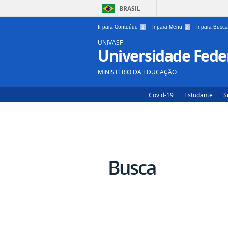
BRASIL
Ir para Conteúdo
1
Ir para Menu
2
Ir para Busc
UNIVASF
Universidade Feder
MINISTÉRIO DA EDUCAÇÃO
Covid-19
Estudante
S
Busca