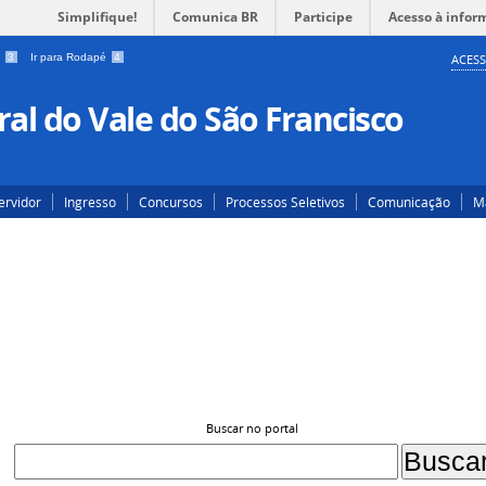
Simplifique!
Comunica BR
Participe
Acesso à infor
a
3
Ir para Rodapé
4
ACESS
al do Vale do São Francisco
ervidor
Ingresso
Concursos
Processos Seletivos
Comunicação
Ma
Buscar no portal