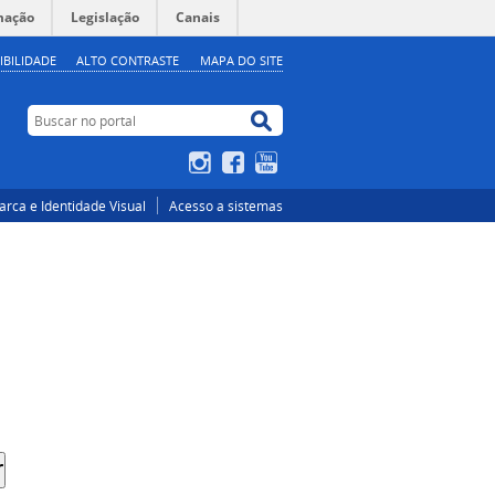
mação
Legislação
Canais
IBILIDADE
ALTO CONTRASTE
MAPA DO SITE
Buscar no portal
Buscar no portal
Instagram
Facebook
YouTube
rca e Identidade Visual
Acesso a sistemas