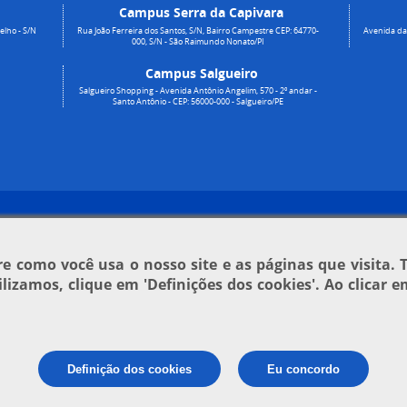
Campus Serra da Capivara
elho - S/N
Rua João Ferreira dos Santos, S/N, Bairro Campestre CEP: 64770-
Avenida da 
000, S/N - São Raimundo Nonato/PI
Campus Salgueiro
Salgueiro Shopping - Avenida Antônio Angelim, 570 - 2º andar -
Santo Antônio - CEP: 56000-000 - Salgueiro/PE
 como você usa o nosso site e as páginas que visita. 
tilizamos, clique em
'Definições dos cookies'
. Ao clicar 