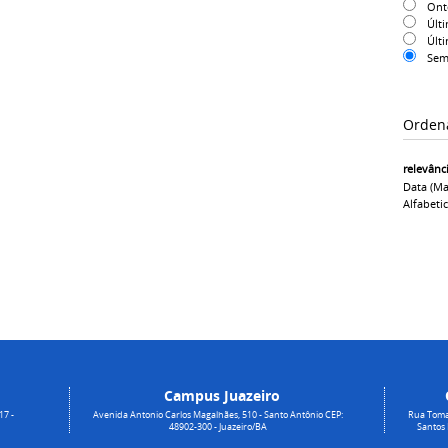
On
Últ
Últ
Sem
Orden
relevânc
Data (ma
Alfabeti
Campus Juazeiro
17 -
Avenida Antonio Carlos Magalhães, 510 - Santo Antônio CEP:
Rua Toma
48902-300 - Juazeiro/BA
Santos