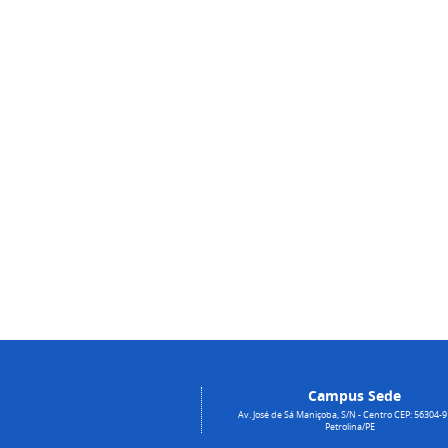
Campus Sede
Av. José de Sá Maniçoba, S/N - Centro CEP: 56304-9
Petrolina/PE