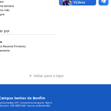
tem
ima semana
imo mês
pre
ar por
ia
is Recente Primeiro)
camente
Voltar para o topo
Campus Senhor do Bonfim
z Guimarães, S/N°, Condomínio Aeroporto - Bairro
 Dumont - CEP: 48970-000 - Senhor do Bonfim/BA