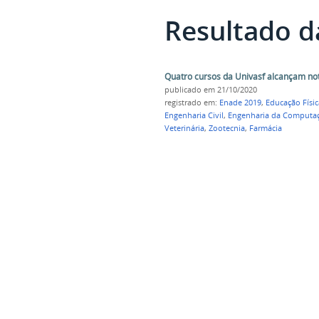
Resultado d
Quatro cursos da Univasf alcançam n
publicado
em 21/10/2020
registrado em:
Enade 2019
,
Educação Físic
Engenharia Civil
,
Engenharia da Computa
Veterinária
,
Zootecnia
,
Farmácia