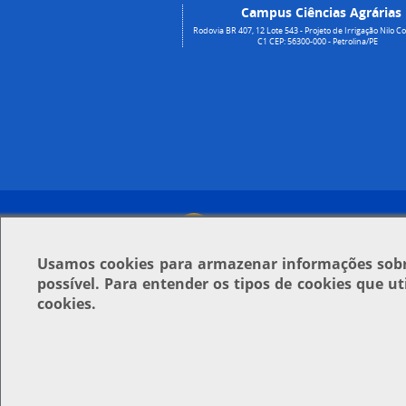
Campus Ciências Agrárias
Rodovia BR 407, 12 Lote 543 - Projeto de Irrigação Nilo Co
C1 CEP: 56300-000 - Petrolina/PE
Usamos
cookies
para armazenar informações sobre
possível. Para entender os tipos de cookies que u
cookies.