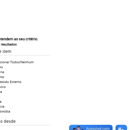
atendem ao seu critério.
s resultados
e item
ecionar Todos/Nenhum
io
ina
nto
teúdo Externo
uivo
ta
k
a
cia
timídia
as desde