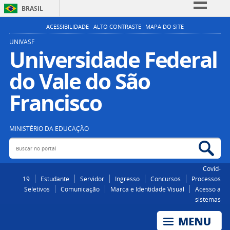
BRASIL
Simplifique!
ACESSIBILIDADE
ALTO CONTRASTE
MAPA DO SITE
Comunica BR
UNIVASF
Universidade Federal
Participe
do Vale do São
Acesso à informação
Legislação
Francisco
Canais
MINISTÉRIO DA EDUCAÇÃO
Buscar no portal
Bus
Covid-
19
Estudante
Servidor
Ingresso
Concursos
Processos
Seletivos
Comunicação
Marca e Identidade Visual
Acesso a
sistemas