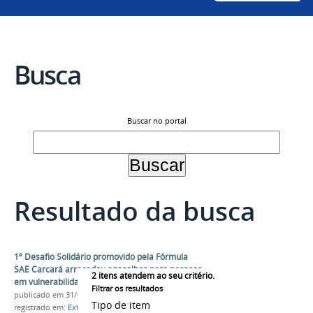
Busca
Buscar no portal
Resultado da busca
1º Desafio Solidário promovido pela Fórmula
SAE Carcará arrecadou agasalhos para pessoas
2
itens atendem ao seu critério.
em vulnerabilidade socioeconômica
Filtrar os resultados
publicado
em 31/07/2020
Tipo de item
registrado em:
Extensão
,
Projeto de Extensão
,
FSAE