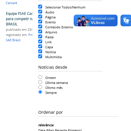
Carcará
Selecionar Todos/Nenhum
Áudio
Equipe FSAE Carcará da Univasf se prepara
Página
para competir na 21ª edição da Fórmula SAE
Evento
BRASIL
Conteúdo Externo
publicado
em 23/07/2025
Arquivo
registrado em:
Projeto de Extensão
,
FSAE Carcará
,
Pasta
SAE Brasil
Link
Capa
Notícia
Multimídia
Notícias desde
Ontem
Última semana
Último mês
Sempre
Ordenar por
relevância
Data (mais Recente Primeiro)