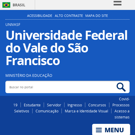
BRASIL
Simplifique!
ACESSIBILIDADE
ALTO CONTRASTE
MAPA DO SITE
Comunica BR
UNIVASF
Universidade Federal
Participe
do Vale do São
Acesso à informação
Legislação
Francisco
Canais
MINISTÉRIO DA EDUCAÇÃO
Buscar no portal
Bus
Covid-
19
Estudante
Servidor
Ingresso
Concursos
Processos
Seletivos
Comunicação
Marca e Identidade Visual
Acesso a
sistemas