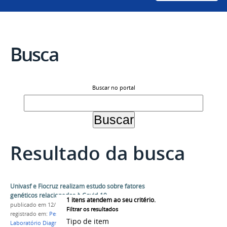
Busca
Buscar no portal
Resultado da busca
Univasf e Fiocruz realizam estudo sobre fatores
genéticos relacionados à Covid-19
1
itens atendem ao seu critério.
publicado
em 12/11/2020
Filtrar os resultados
registrado em:
Pesquisa
,
Covid-19
,
Genoma
,
Tipo de item
Laboratório Diagnóstico Molecular