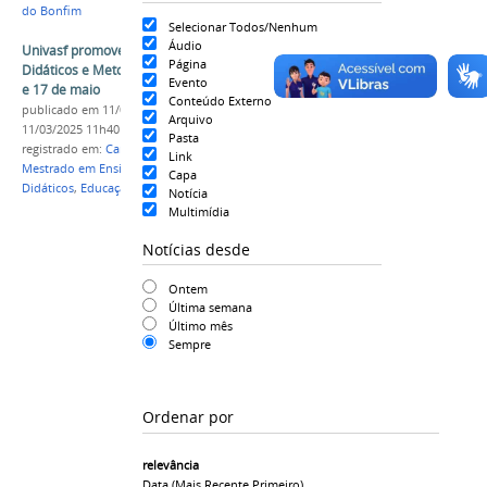
do Bonfim
Selecionar Todos/Nenhum
Áudio
Univasf promove 1º Simpósio em Materiais
Página
Didáticos e Metodologias Ativas entre os dias 15
Evento
e 17 de maio
Conteúdo Externo
publicado
em 11/03/2025
—
última modificação
em
Arquivo
11/03/2025 11h40
Pasta
registrado em:
Campus Senhor do Bonfim
,
História
,
Link
Mestrado em Ensino
,
PPGENS
,
Simpósio
,
Materiais
Capa
Didáticos
,
Educação
Notícia
Multimídia
Notícias desde
Ontem
Última semana
Último mês
Sempre
Ordenar por
relevância
Data (mais Recente Primeiro)