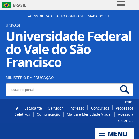
BRASIL
Simplifique!
ACESSIBILIDADE
ALTO CONTRASTE
MAPA DO SITE
Comunica BR
UNIVASF
Universidade Federal
Participe
do Vale do São
Acesso à informação
Legislação
Francisco
Canais
MINISTÉRIO DA EDUCAÇÃO
Buscar no portal
Bus
Covid-
19
Estudante
Servidor
Ingresso
Concursos
Processos
Seletivos
Comunicação
Marca e Identidade Visual
Acesso a
sistemas