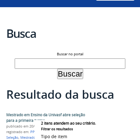
Busca
Buscar no portal
Resultado da busca
Mestrado em Ensino da Univasf abre seleção
para a primeira turma
2
itens atendem ao seu critério.
publicado
em 20/03/2025
Filtrar os resultados
registrado em:
PPGENS
,
Mestrado em Ensino
,
Tipo de item
Seleção
,
Mestrado
,
Pós-Graduação
,
Campus Senhor