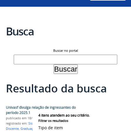
Busca
Buscar no portal
Resultado da busca
Univasf divulga relação de ingressantes do
período 2025.1
4
itens atendem ao seu critério.
publicado
em 18/02/2025
Filtrar os resultados
registrado em:
Sisu 2025
,
PS-ICG 2025
,
Ingresso
Tipo de item
Discente
,
Graduação
,
Período 2025.1