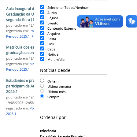
Selecionar Todos/Nenhum
Aula Inaugural do Período Letivo 2025.1 da Pós-
Áudio
Graduação da Univasf será realizada nesta
Página
segunda-feira (17)
Evento
publicado
em 12/03/2025
Conteúdo Externo
registrado em:
Pós-Graduação
,
Aula Inaugural
,
Arquivo
Período 2025.1
,
PRPPGI
Pasta
Link
Matrícula dos estudantes veteranos da pós-
Capa
graduação acontece de 20 a 24 de fevereiro
Notícia
publicado
em 18/02/2025
Multimídia
registrado em:
Matrícula
,
Pós-Graduação
,
PRPPGI
,
Notícias desde
Período 2025.1
Estudantes e professores da pós-graduação
Ontem
participam da Aula Inaugural do Período Letivo
Última semana
2025.1
Último mês
Sempre
publicado
em 19/03/2025
—
última modificação
em
19/03/2025 12h58
registrado em:
Pós-Graduação
,
PRPPGI
,
Período
2025.1
Ordenar por
relevância
Data (mais Recente Primeiro)