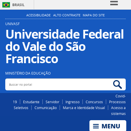
BRASIL
Simplifique!
ACESSIBILIDADE
ALTO CONTRASTE
MAPA DO SITE
Comunica BR
UNIVASF
Universidade Federal
Participe
do Vale do São
Acesso à informação
Legislação
Francisco
Canais
MINISTÉRIO DA EDUCAÇÃO
Buscar no portal
Bus
Covid-
19
Estudante
Servidor
Ingresso
Concursos
Processos
Seletivos
Comunicação
Marca e Identidade Visual
Acesso a
sistemas