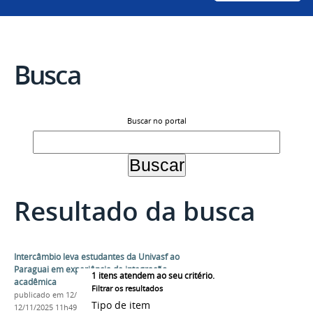
Busca
Buscar no portal
Resultado da busca
Intercâmbio leva estudantes da Univasf ao
Paraguai em experiência de integração
1
itens atendem ao seu critério.
acadêmica
Filtrar os resultados
publicado
em 12/11/2025
—
última modificação
em
Tipo de item
12/11/2025 11h49