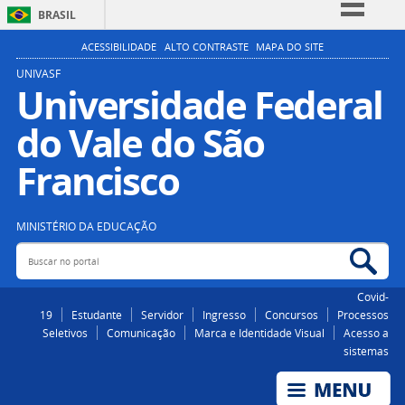
BRASIL
Simplifique!
ACESSIBILIDADE
ALTO CONTRASTE
MAPA DO SITE
Comunica BR
UNIVASF
Universidade Federal
Participe
do Vale do São
Acesso à informação
Legislação
Francisco
Canais
MINISTÉRIO DA EDUCAÇÃO
Buscar no portal
Bus
Covid-
19
Estudante
Servidor
Ingresso
Concursos
Processos
Seletivos
Comunicação
Marca e Identidade Visual
Acesso a
sistemas