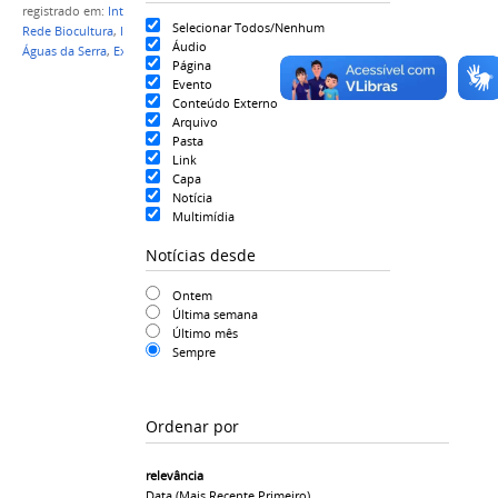
registrado em:
Intercâmbio
,
Ecologia
,
Geografia
,
Selecionar Todos/Nenhum
Rede Biocultura
,
Internacionalização
,
Programa
Áudio
Águas da Serra
,
Extensão
Página
Evento
Conteúdo Externo
Arquivo
Pasta
Link
Capa
Notícia
Multimídia
Notícias desde
Ontem
Última semana
Último mês
Sempre
Ordenar por
relevância
Data (mais Recente Primeiro)