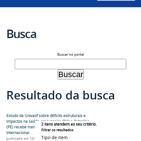
Busca
Buscar no portal
Resultado da busca
Estudo da Univasf sobre déficits estruturais e
impactos na saúde em Juazeiro (BA) e Petrolina
2
itens atendem ao seu critério.
(PE) recebe menção honrosa em simpósio
Filtrar os resultados
internacional
Tipo de item
publicado
em 10/12/2025