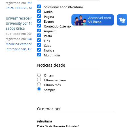
registrado em:
Menção Honrosa
,
Pesquisa
,
Saúde
Selecionar Todos/Nenhum
única
,
PPGCVS
,
Medicina Veterinária
Áudio
Página
Univasf recebe homenagem da Ohio State
Evento
University por 10 anos de parceria em prol da
Conteúdo Externo
saúde única
Arquivo
publicado
em 20/09/2021
Pasta
registrado em:
Saúde
,
Saúde única
,
Zootecnia
,
Link
Medicina Veterinária
,
Prêmio
,
Relações
Capa
Internacionais
,
Ohio State University
Notícia
Multimídia
Notícias desde
Ontem
Última semana
Último mês
Sempre
Ordenar por
relevância
Data (mais Recente Primeiro)