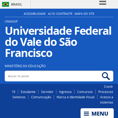
BRASIL
Simplifique!
ACESSIBILIDADE
ALTO CONTRASTE
MAPA DO SITE
Comunica BR
UNIVASF
Universidade Federal
Participe
do Vale do São
Acesso à informação
Legislação
Francisco
Canais
MINISTÉRIO DA EDUCAÇÃO
Buscar no portal
Bus
Covid-
19
Estudante
Servidor
Ingresso
Concursos
Processos
Seletivos
Comunicação
Marca e Identidade Visual
Acesso a
sistemas