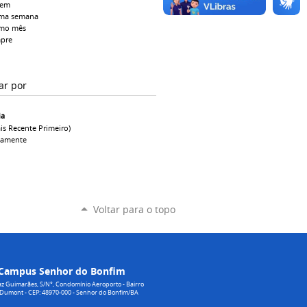
tem
ima semana
imo mês
pre
ar por
ia
is Recente Primeiro)
camente
Voltar para o topo
Campus Senhor do Bonfim
z Guimarães, S/N°, Condomínio Aeroporto - Bairro
 Dumont - CEP: 48970-000 - Senhor do Bonfim/BA