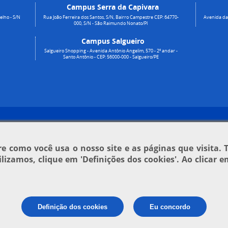
Campus Serra da Capivara
elho - S/N
Rua João Ferreira dos Santos, S/N, Bairro Campestre CEP: 64770-
Avenida da 
000, S/N - São Raimundo Nonato/PI
Campus Salgueiro
Salgueiro Shopping - Avenida Antônio Angelim, 570 - 2º andar -
Santo Antônio - CEP: 56000-000 - Salgueiro/PE
 como você usa o nosso site e as páginas que visita. 
tilizamos, clique em
'Definições dos cookies'
. Ao clicar 