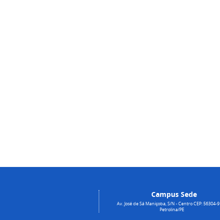
Campus Sede
Av. José de Sá Maniçoba, S/N - Centro CEP: 56304-9
Petrolina/PE