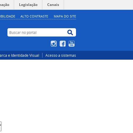
mação
Legislação
Canais
IBILIDADE
ALTO CONTRASTE
MAPA DO SITE
Buscar no portal
Buscar no portal
Instagram
Facebook
YouTube
rca e Identidade Visual
Acesso a sistemas