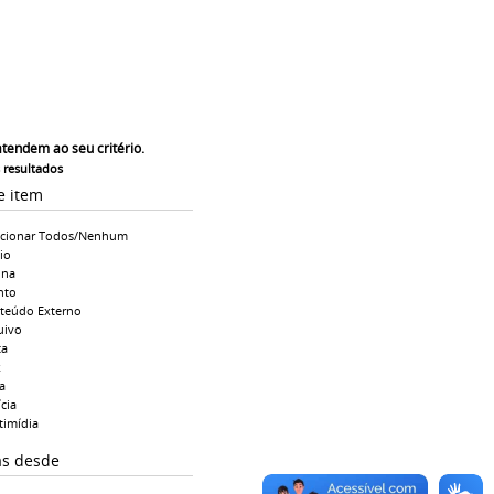
atendem ao seu critério.
s resultados
e item
ecionar Todos/Nenhum
io
ina
nto
teúdo Externo
uivo
ta
k
a
cia
timídia
as desde