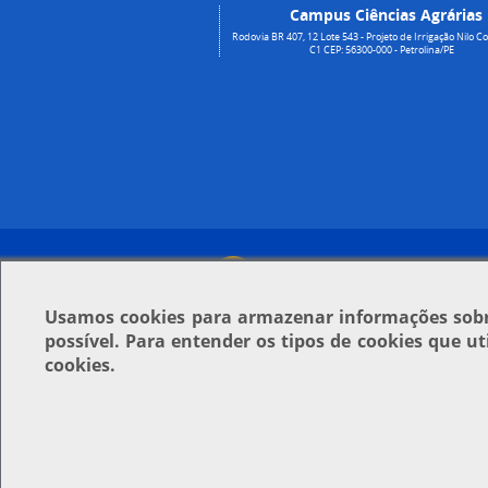
Campus Ciências Agrárias
Rodovia BR 407, 12 Lote 543 - Projeto de Irrigação Nilo Co
C1 CEP: 56300-000 - Petrolina/PE
Usamos
cookies
para armazenar informações sobre
possível. Para entender os tipos de cookies que u
cookies.