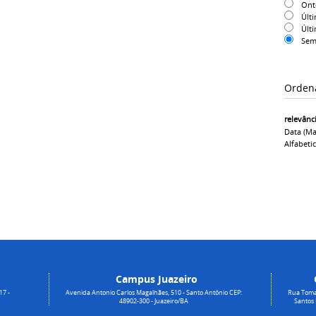
On
Últ
Últ
Sem
Orden
relevânc
Data (ma
Alfabeti
Campus Juazeiro
17 -
Avenida Antonio Carlos Magalhães, 510 - Santo Antônio CEP:
Rua Toma
48902-300 - Juazeiro/BA
Santos