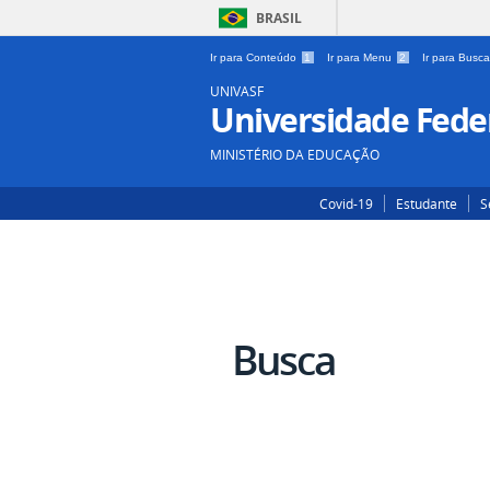
BRASIL
Ir para Conteúdo
1
Ir para Menu
2
Ir para Busc
UNIVASF
Universidade Feder
MINISTÉRIO DA EDUCAÇÃO
Covid-19
Estudante
S
Busca