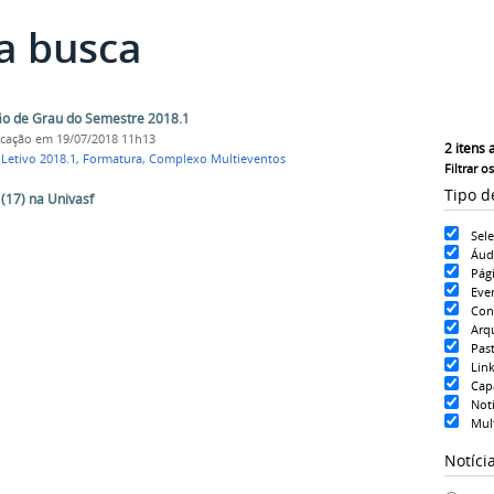
a busca
ção de Grau do Semestre 2018.1
icação
em 19/07/2018 11h13
2
itens 
Letivo 2018.1
,
Formatura
,
Complexo Multieventos
Filtrar o
Tipo d
(17) na Univasf
Sel
Áud
Pág
Eve
Con
Arq
Pas
Lin
Cap
Notí
Mul
Notíci