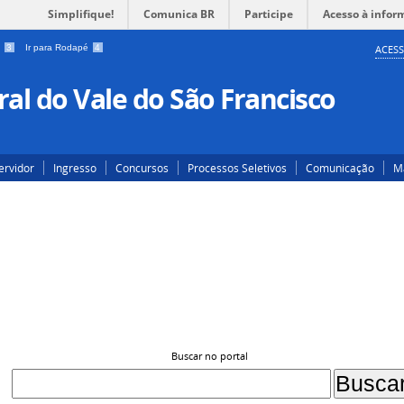
Simplifique!
Comunica BR
Participe
Acesso à infor
a
3
Ir para Rodapé
4
ACESS
al do Vale do São Francisco
ervidor
Ingresso
Concursos
Processos Seletivos
Comunicação
Ma
Buscar no portal