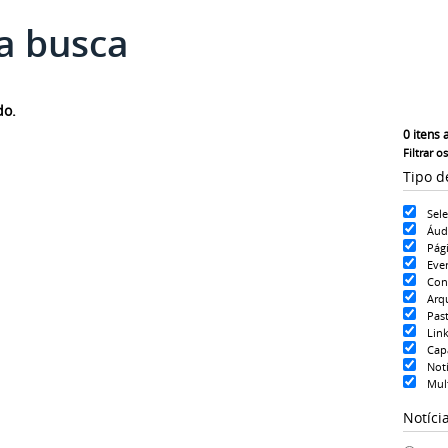
a busca
do.
0
itens 
Filtrar o
Tipo d
Sel
Áud
Pág
Eve
Con
Arq
Pas
Lin
Cap
Notí
Mul
Notíci