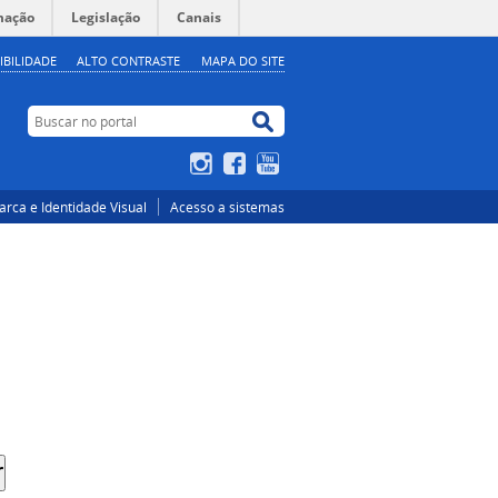
mação
Legislação
Canais
IBILIDADE
ALTO CONTRASTE
MAPA DO SITE
Buscar no portal
Buscar no portal
Instagram
Facebook
YouTube
rca e Identidade Visual
Acesso a sistemas