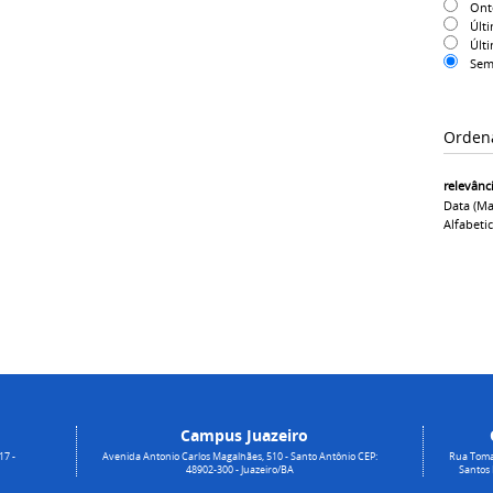
On
Últ
Últ
Sem
Orden
relevânc
Data (ma
Alfabeti
Campus Juazeiro
17 -
Avenida Antonio Carlos Magalhães, 510 - Santo Antônio CEP:
Rua Toma
48902-300 - Juazeiro/BA
Santos