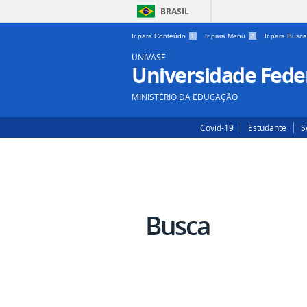
BRASIL
Ir para Conteúdo
1
Ir para Menu
2
Ir para Busc
UNIVASF
Universidade Feder
MINISTÉRIO DA EDUCAÇÃO
Covid-19
Estudante
S
Busca