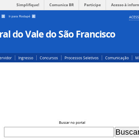
Simplifique!
Comunica BR
Participe
Acesso à infor
a
3
Ir para Rodapé
4
ACESS
al do Vale do São Francisco
ervidor
Ingresso
Concursos
Processos Seletivos
Comunicação
Ma
Buscar no portal