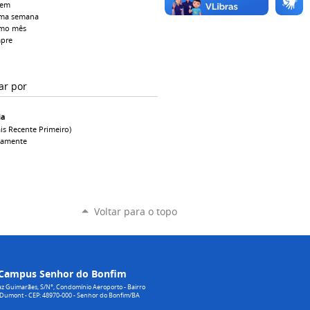
tem
ima semana
imo mês
pre
ar por
ia
is Recente Primeiro)
camente
Voltar para o topo
Campus Senhor do Bonfim
z Guimarães, S/N°, Condomínio Aeroporto - Bairro
 Dumont - CEP: 48970-000 - Senhor do Bonfim/BA