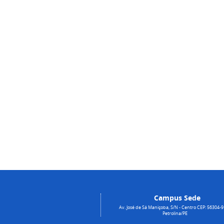
Campus Sede
Av. José de Sá Maniçoba, S/N - Centro CEP: 56304-9
Petrolina/PE