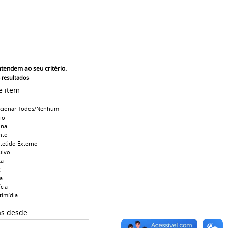
atendem ao seu critério.
s resultados
e item
ecionar Todos/Nenhum
io
ina
nto
teúdo Externo
uivo
ta
k
a
cia
timídia
as desde