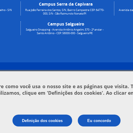
Campus Serra da Capivara
elho - S/N
Rua João Ferreira dos Santos, S/N, Bairro Campestre CEP: 64770-
Avenida da 
000, S/N - São Raimundo Nonato/PI
Campus Salgueiro
Salgueiro Shopping - Avenida Antônio Angelim, 570 - 2º andar -
Santo Antônio - CEP: 56000-000 - Salgueiro/PE
 como você usa o nosso site e as páginas que visita. 
tilizamos, clique em
'Definições dos cookies'
. Ao clicar 