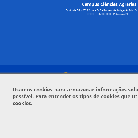
Campus Ciências Agrárias
Rodovia BR 407, 12 Lote 543 - Projeto de Irrigação Nilo Co
C1 CEP: 56300-000 - Petrolina/PE
Usamos
cookies
para armazenar informações sobre
possível. Para entender os tipos de cookies que u
cookies.