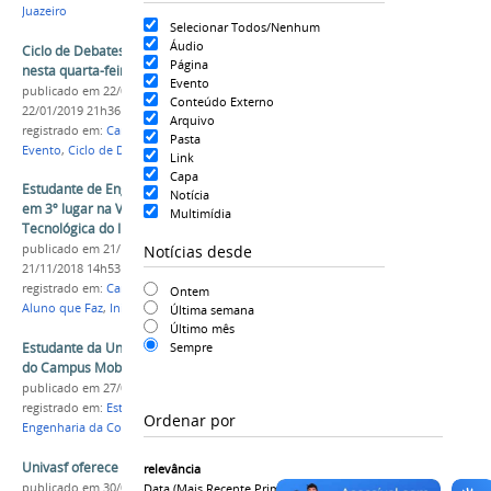
Juazeiro
Selecionar Todos/Nenhum
Áudio
Ciclo de Debates de Ciências Sociais acontecerá
Página
nesta quarta-feira (23) no Campus Juazeiro
Evento
publicado
em 22/01/2019
—
última modificação
em
Conteúdo Externo
22/01/2019 21h36
Arquivo
registrado em:
Campus Juazeiro
,
Ciências Sociais
,
Pasta
Evento
,
Ciclo de Debates
Link
Capa
Estudante de Engenharia Elétrica da Univasf fica
Notícia
em 3º lugar na V Mostra de Inovação
Multimídia
Tecnológica do IF Sertão-PE
Notícias desde
publicado
em 21/11/2018
—
última modificação
em
21/11/2018 14h53
registrado em:
Campus Juazeiro
,
Engenharia Elétrica
,
Ontem
Aluno que Faz
,
Iniciação Científica
Última semana
Último mês
Estudante da Univasf é premiado na 9ª edição
Sempre
do Campus Mobile
publicado
em 27/05/2021
registrado em:
Estudante que Faz
,
Prêmio
,
Inovação
,
Ordenar por
Engenharia da Computação
,
Campus Juazeiro
Univasf oferece oficinas gratuitas de arte
relevância
publicado
em 30/05/2019
—
última modificação
em
Data (mais Recente Primeiro)