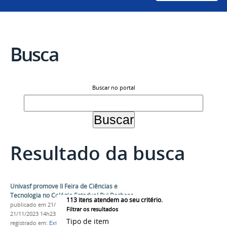
Busca
Buscar no portal
Resultado da busca
Univasf promove II Feira de Ciências e
Tecnologia no Colégio Estadual Rui Barbosa
113
itens atendem ao seu critério.
publicado
em 21/11/2023
—
última modificação
em
Filtrar os resultados
21/11/2023 14h23
Tipo de item
registrado em:
Extensão
,
Ciência
,
Evento
,
Campus