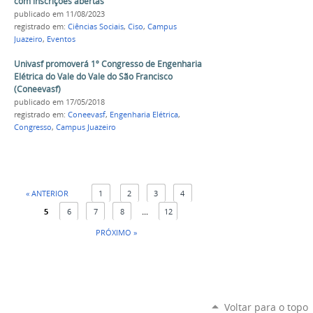
com inscrições abertas
publicado
em 11/08/2023
registrado em:
Ciências Sociais
,
Ciso
,
Campus
Juazeiro
,
Eventos
Univasf promoverá 1º Congresso de Engenharia
Elétrica do Vale do Vale do São Francisco
(Coneevasf)
publicado
em 17/05/2018
registrado em:
Coneevasf
,
Engenharia Elétrica
,
Congresso
,
Campus Juazeiro
« ANTERIOR
1
2
3
4
5
6
7
8
...
12
PRÓXIMO »
Voltar para o topo