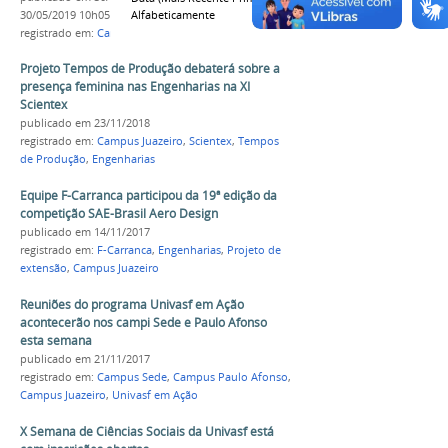
Alfabeticamente
30/05/2019 10h05
registrado em:
Cartes
,
Oficinas
,
Campus Juazeiro
Projeto Tempos de Produção debaterá sobre a
presença feminina nas Engenharias na XI
Scientex
publicado
em 23/11/2018
registrado em:
Campus Juazeiro
,
Scientex
,
Tempos
de Produção
,
Engenharias
Equipe F-Carranca participou da 19ª edição da
competição SAE-Brasil Aero Design
publicado
em 14/11/2017
registrado em:
F-Carranca
,
Engenharias
,
Projeto de
extensão
,
Campus Juazeiro
Reuniões do programa Univasf em Ação
acontecerão nos campi Sede e Paulo Afonso
esta semana
publicado
em 21/11/2017
registrado em:
Campus Sede
,
Campus Paulo Afonso
,
Campus Juazeiro
,
Univasf em Ação
X Semana de Ciências Sociais da Univasf está