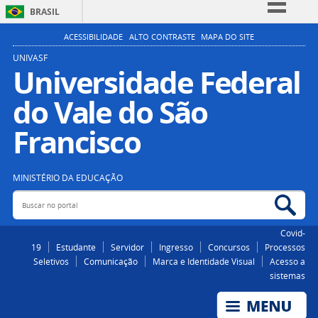
BRASIL
Simplifique!
ACESSIBILIDADE
ALTO CONTRASTE
MAPA DO SITE
Comunica BR
UNIVASF
Universidade Federal
Participe
do Vale do São
Acesso à informação
Legislação
Francisco
Canais
MINISTÉRIO DA EDUCAÇÃO
Buscar no portal
Bus
Covid-
19
Estudante
Servidor
Ingresso
Concursos
Processos
Seletivos
Comunicação
Marca e Identidade Visual
Acesso a
sistemas