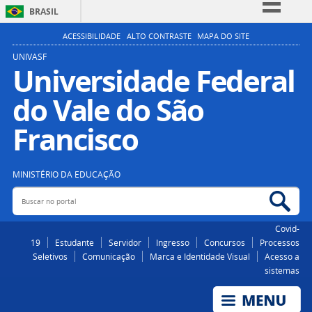
BRASIL
Simplifique!
ACESSIBILIDADE
ALTO CONTRASTE
MAPA DO SITE
Comunica BR
UNIVASF
Universidade Federal
Participe
do Vale do São
Acesso à informação
Legislação
Francisco
Canais
MINISTÉRIO DA EDUCAÇÃO
Buscar no portal
Bus
Covid-
19
Estudante
Servidor
Ingresso
Concursos
Processos
Seletivos
Comunicação
Marca e Identidade Visual
Acesso a
sistemas