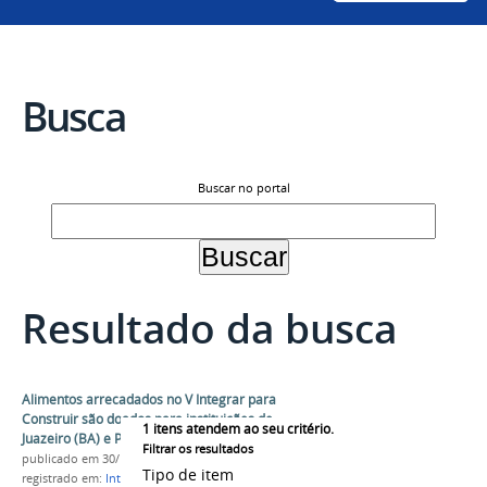
Busca
Buscar no portal
Resultado da busca
Alimentos arrecadados no V Integrar para
Construir são doados para instituições de
1
itens atendem ao seu critério.
Juazeiro (BA) e Petrolina (PE)
Filtrar os resultados
publicado
em 30/11/2018
Tipo de item
registrado em:
Integrar Para Constuir
,
Doação