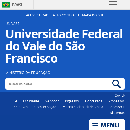
BRASIL
Simplifique!
ACESSIBILIDADE
ALTO CONTRASTE
MAPA DO SITE
Comunica BR
UNIVASF
Universidade Federal
Participe
do Vale do São
Acesso à informação
Legislação
Francisco
Canais
MINISTÉRIO DA EDUCAÇÃO
Buscar no portal
Bus
Covid-
19
Estudante
Servidor
Ingresso
Concursos
Processos
Seletivos
Comunicação
Marca e Identidade Visual
Acesso a
sistemas