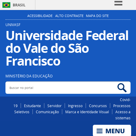
BRASIL
Simplifique!
ACESSIBILIDADE
ALTO CONTRASTE
MAPA DO SITE
Comunica BR
UNIVASF
Universidade Federal
Participe
do Vale do São
Acesso à informação
Legislação
Francisco
Canais
MINISTÉRIO DA EDUCAÇÃO
Buscar no portal
Bus
Covid-
19
Estudante
Servidor
Ingresso
Concursos
Processos
Seletivos
Comunicação
Marca e Identidade Visual
Acesso a
sistemas