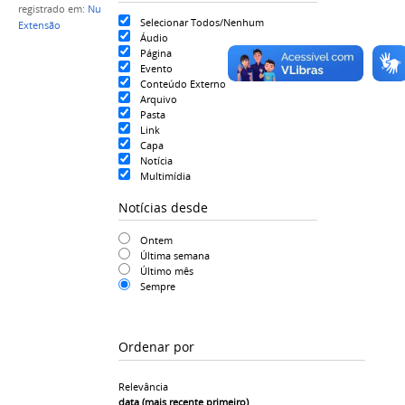
registrado em:
Nuceu
,
Psicologia
,
Plantão
,
Saúde
,
Selecionar Todos/Nenhum
Extensão
Áudio
Página
Evento
Conteúdo Externo
Arquivo
Pasta
Link
Capa
Notícia
Multimídia
Notícias desde
Ontem
Última semana
Último mês
Sempre
Ordenar por
Relevância
data (mais recente primeiro)