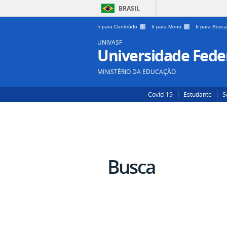
BRASIL
Ir para Conteúdo
1
Ir para Menu
2
Ir para Busc
UNIVASF
Universidade Feder
MINISTÉRIO DA EDUCAÇÃO
Covid-19
Estudante
S
Busca