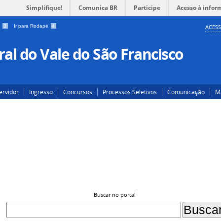
Simplifique!
Comunica BR
Participe
Acesso à infor
a
3
Ir para Rodapé
4
ACESS
al do Vale do São Francisco
ervidor
Ingresso
Concursos
Processos Seletivos
Comunicação
Ma
Buscar no portal