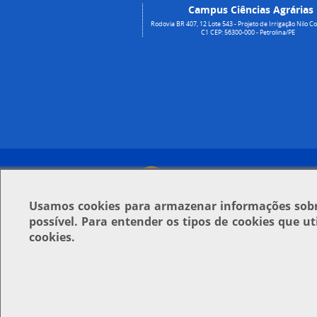
Campus Ciências Agrárias
Rodovia BR 407, 12 Lote 543 - Projeto de Irrigação Nilo Co
C1 CEP: 56300-000 - Petrolina/PE
Usamos
cookies
para armazenar informações sobre
possível. Para entender os tipos de cookies que u
cookies.