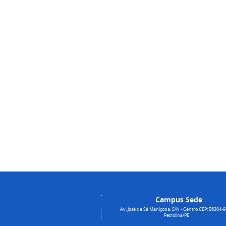
Campus Sede
Av. José de Sá Maniçoba, S/N - Centro CEP: 56304-9
Petrolina/PE