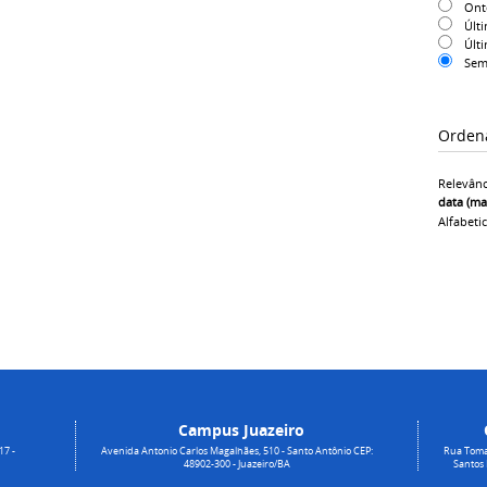
On
Últ
Últ
Sem
Orden
Relevânc
data (ma
Alfabeti
Campus Juazeiro
17 -
Avenida Antonio Carlos Magalhães, 510 - Santo Antônio CEP:
Rua Toma
48902-300 - Juazeiro/BA
Santos