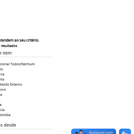
atendem ao seu critério.
s resultados
e item
ecionar Todos/Nenhum
io
ina
nto
teúdo Externo
uivo
ta
k
a
cia
timídia
as desde