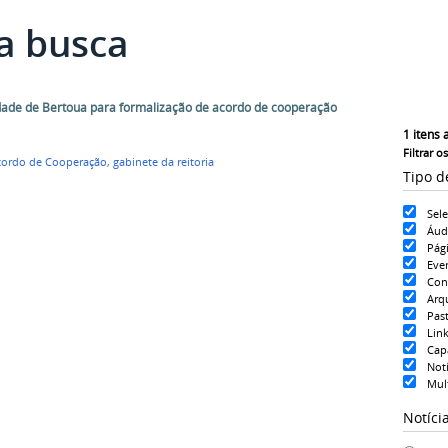
a busca
dade de Bertoua para formalização de acordo de cooperação
1
itens 
Filtrar o
cordo de Cooperação
,
gabinete da reitoria
Tipo d
Sel
Áud
Pág
Eve
Con
Arq
Pas
Lin
Cap
Notí
Mul
Notíci