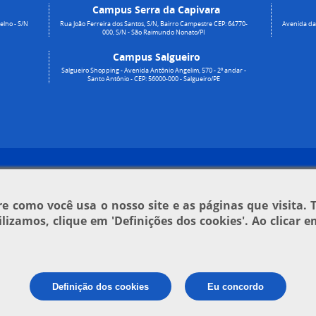
Campus Serra da Capivara
elho - S/N
Rua João Ferreira dos Santos, S/N, Bairro Campestre CEP: 64770-
Avenida da 
000, S/N - São Raimundo Nonato/PI
Campus Salgueiro
Salgueiro Shopping - Avenida Antônio Angelim, 570 - 2º andar -
Santo Antônio - CEP: 56000-000 - Salgueiro/PE
 como você usa o nosso site e as páginas que visita. 
tilizamos, clique em
'Definições dos cookies'
. Ao clicar 