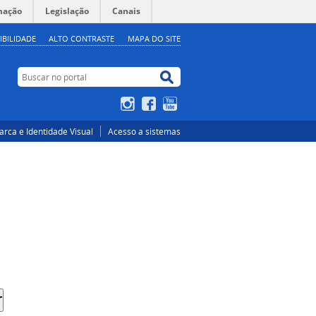
mação
Legislação
Canais
IBILIDADE
ALTO CONTRASTE
MAPA DO SITE
Buscar no portal
Buscar no portal
Instagram
Facebook
YouTube
rca e Identidade Visual
Acesso a sistemas