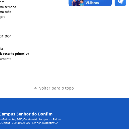
tem
ima semana
imo mês
pre
ar por
ia
is recente primeiro)
camente
Voltar para o topo
Campus Senhor do Bonfim
z Guimarães, S/N°, Condomínio Aeroporto - Bairro
 Dumont - CEP: 48970-000 - Senhor do Bonfim/BA