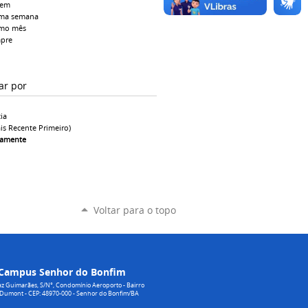
tem
ima semana
imo mês
pre
ar por
ia
is Recente Primeiro)
camente
Voltar para o topo
Campus Senhor do Bonfim
z Guimarães, S/N°, Condomínio Aeroporto - Bairro
 Dumont - CEP: 48970-000 - Senhor do Bonfim/BA