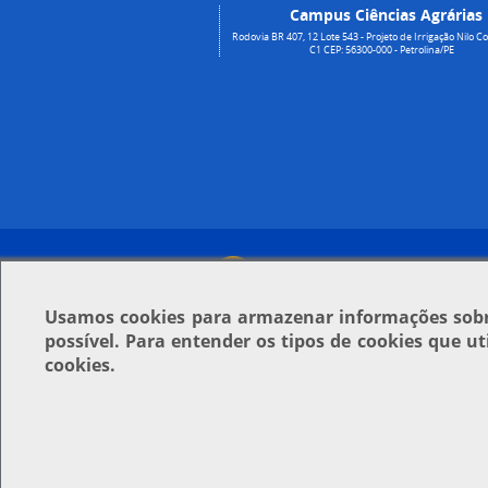
Campus Ciências Agrárias
Rodovia BR 407, 12 Lote 543 - Projeto de Irrigação Nilo Co
C1 CEP: 56300-000 - Petrolina/PE
Usamos
cookies
para armazenar informações sobre
possível. Para entender os tipos de cookies que u
cookies.