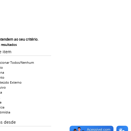
atendem ao seu critério.
s resultados
e item
ecionar Todos/Nenhum
io
ina
nto
teúdo Externo
uivo
ta
k
a
cia
timídia
as desde