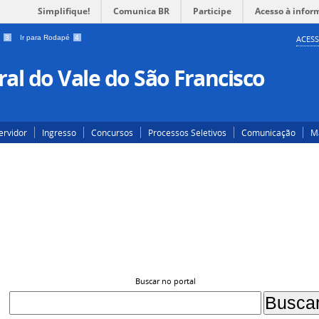
Simplifique!
Comunica BR
Participe
Acesso à infor
a
3
Ir para Rodapé
4
ACESS
al do Vale do São Francisco
ervidor
Ingresso
Concursos
Processos Seletivos
Comunicação
Ma
Buscar no portal