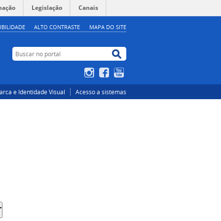
mação
Legislação
Canais
IBILIDADE
ALTO CONTRASTE
MAPA DO SITE
Buscar no portal
Buscar no portal
Instagram
Facebook
YouTube
rca e Identidade Visual
Acesso a sistemas