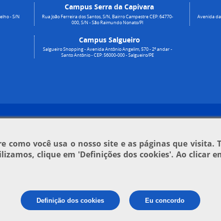
Campus Serra da Capivara
elho - S/N
Rua João Ferreira dos Santos, S/N, Bairro Campestre CEP: 64770-
Avenida da 
000, S/N - São Raimundo Nonato/PI
Campus Salgueiro
Salgueiro Shopping - Avenida Antônio Angelim, 570 - 2º andar -
Santo Antônio - CEP: 56000-000 - Salgueiro/PE
 como você usa o nosso site e as páginas que visita. 
tilizamos, clique em
'Definições dos cookies'
. Ao clicar 