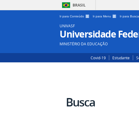
BRASIL
Ir para Conteúdo
1
Ir para Menu
2
Ir para Busc
UNIVASF
Universidade Feder
MINISTÉRIO DA EDUCAÇÃO
Covid-19
Estudante
S
Busca