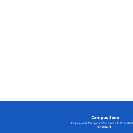
Campus Sede
Av. José de Sá Maniçoba, S/N - Centro CEP: 56304-9
Petrolina/PE