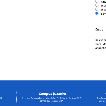
On
Últ
Últ
Sem
Orden
Relevânc
Data (ma
alfabeti
Campus Juazeiro
17 -
Avenida Antonio Carlos Magalhães, 510 - Santo Antônio CEP:
Rua Toma
48902-300 - Juazeiro/BA
Santos