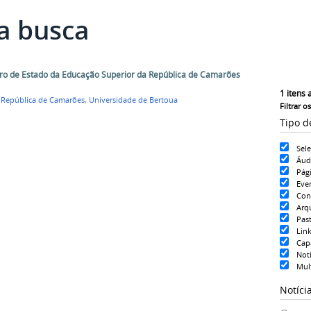
a busca
stro de Estado da Educação Superior da República de Camarões
1
itens 
,
República de Camarões
,
Universidade de Bertoua
Filtrar o
Tipo d
Sel
Áud
Pág
Eve
Con
Arq
Pas
Lin
Cap
Notí
Mul
Notíci