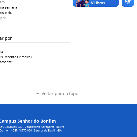
tem
ima semana
imo mês
pre
ar por
ia
is Recente Primeiro)
camente
Voltar para o topo
Campus Senhor do Bonfim
z Guimarães, S/N°, Condomínio Aeroporto - Bairro
 Dumont - CEP: 48970-000 - Senhor do Bonfim/BA