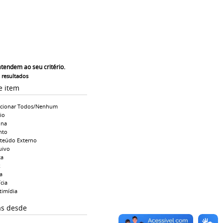
atendem ao seu critério.
s resultados
e item
ecionar Todos/Nenhum
io
ina
nto
teúdo Externo
uivo
ta
k
a
cia
timídia
as desde