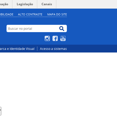
mação
Legislação
Canais
IBILIDADE
ALTO CONTRASTE
MAPA DO SITE
Buscar no portal
Buscar no portal
Instagram
Facebook
YouTube
rca e Identidade Visual
Acesso a sistemas