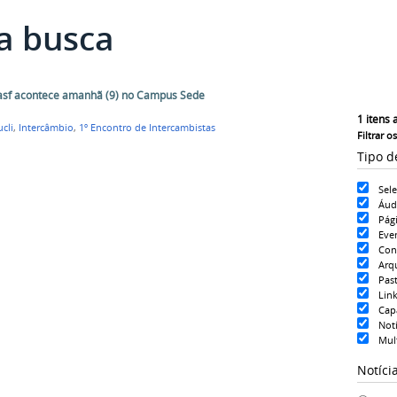
a busca
vasf acontece amanhã (9) no Campus Sede
1
itens 
cli
,
Intercâmbio
,
1º Encontro de Intercambistas
Filtrar o
Tipo d
Sel
Áud
Pág
Eve
Con
Arq
Pas
Lin
Cap
Notí
Mul
Notíci