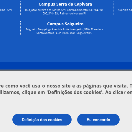
Campus Serra da Capivara
elho - S/N
Rua João Ferreira dos Santos, S/N, Bairro Campestre CEP: 64770-
Avenida da 
000, S/N - São Raimundo Nonato/PI
Campus Salgueiro
Salgueiro Shopping - Avenida Antônio Angelim, 570 - 2º andar -
Santo Antônio - CEP: 56000-000 - Salgueiro/PE
 como você usa o nosso site e as páginas que visita. 
tilizamos, clique em
'Definições dos cookies'
. Ao clicar 