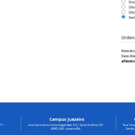
On
Últ
Últ
Sem
Orden
Relevânc
Data (ma
alfabeti
Campus Juazeiro
17 -
Avenida Antonio Carlos Magalhães, 510 - Santo Antônio CEP:
Rua Toma
48902-300 - Juazeiro/BA
Santos