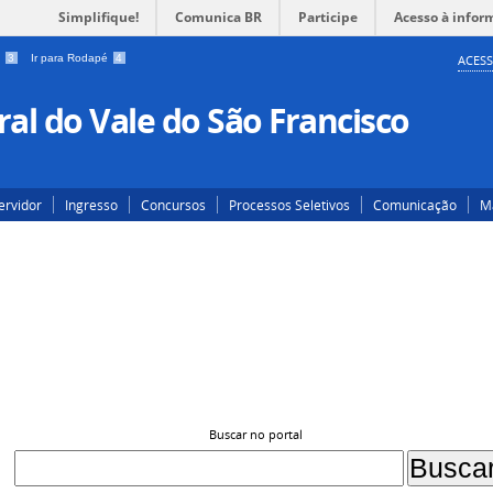
Simplifique!
Comunica BR
Participe
Acesso à infor
a
3
Ir para Rodapé
4
ACESS
al do Vale do São Francisco
ervidor
Ingresso
Concursos
Processos Seletivos
Comunicação
Ma
Buscar no portal