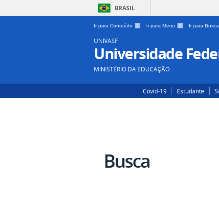
BRASIL
Ir para Conteúdo
1
Ir para Menu
2
Ir para Busc
UNIVASF
Universidade Feder
MINISTÉRIO DA EDUCAÇÃO
Covid-19
Estudante
S
Busca