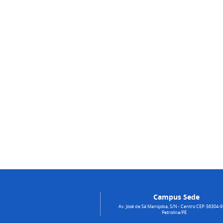
Campus Sede
Av. José de Sá Maniçoba, S/N - Centro CEP: 56304-9
Petrolina/PE