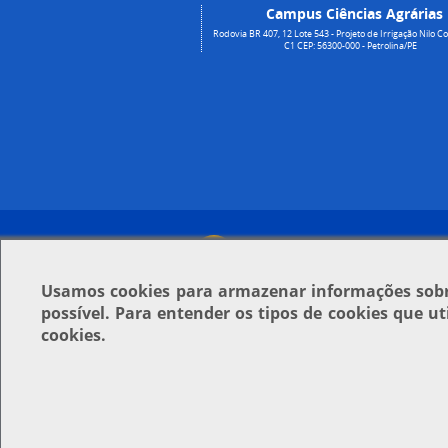
Campus Ciências Agrárias
Rodovia BR 407, 12 Lote 543 - Projeto de Irrigação Nilo Co
C1 CEP: 56300-000 - Petrolina/PE
Usamos
cookies
para armazenar informações sobre
possível. Para entender os tipos de cookies que u
cookies.