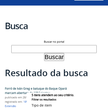
Busca
Buscar no portal
Resultado da busca
Forró de Iván Greg e batuque do Baque Opará
marcam abertura da 18ª Scientex
5
itens atendem ao seu critério.
publicado
em 28/11/2025
Filtrar os resultados
registrado em:
18ª Scientex
,
Ensino
,
Pesquisa
,
Tipo de item
Extensão