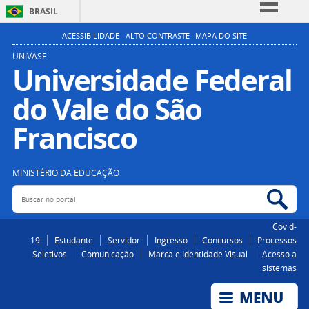
BRASIL
Simplifique!
ACESSIBILIDADE
ALTO CONTRASTE
MAPA DO SITE
Comunica BR
UNIVASF
Universidade Federal
Participe
do Vale do São
Acesso à informação
Legislação
Francisco
Canais
MINISTÉRIO DA EDUCAÇÃO
Buscar no portal
Bus
Covid-
19
Estudante
Servidor
Ingresso
Concursos
Processos
Seletivos
Comunicação
Marca e Identidade Visual
Acesso a
sistemas