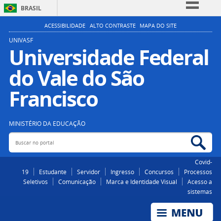
BRASIL
Simplifique!
ACESSIBILIDADE
ALTO CONTRASTE
MAPA DO SITE
Comunica BR
UNIVASF
Universidade Federal
Participe
do Vale do São
Acesso à informação
Legislação
Francisco
Canais
MINISTÉRIO DA EDUCAÇÃO
Buscar no portal
Bus
Covid-
19
Estudante
Servidor
Ingresso
Concursos
Processos
Seletivos
Comunicação
Marca e Identidade Visual
Acesso a
sistemas