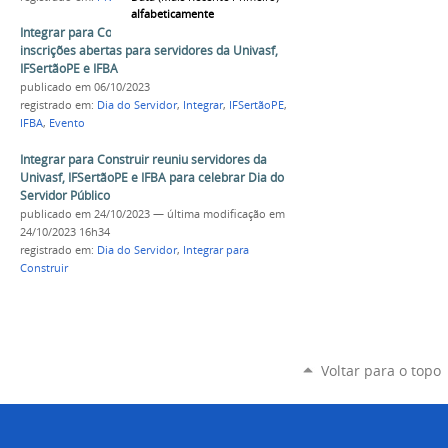
alfabeticamente
Integrar para Construir 2023 está com
inscrições abertas para servidores da Univasf,
IFSertãoPE e IFBA
publicado
em 06/10/2023
registrado em:
Dia do Servidor
,
Integrar
,
IFSertãoPE
,
IFBA
,
Evento
Integrar para Construir reuniu servidores da
Univasf, IFSertãoPE e IFBA para celebrar Dia do
Servidor Público
publicado
em 24/10/2023
—
última modificação
em
24/10/2023 16h34
registrado em:
Dia do Servidor
,
Integrar para
Construir
Voltar para o topo