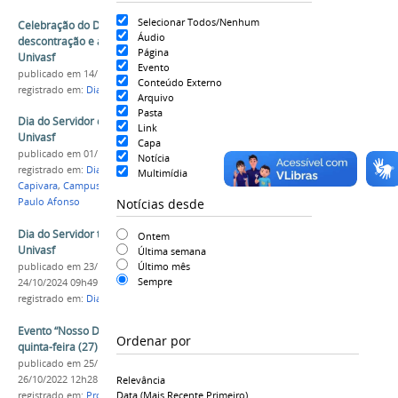
Selecionar Todos/Nenhum
Celebração do Dia do Servidor leva
Áudio
descontração e alegria a todos os campi da
Página
Univasf
Evento
publicado
em 14/11/2024
Conteúdo Externo
registrado em:
Dia do Servidor
,
Eventos
,
Comissões
Arquivo
Pasta
Dia do Servidor é comemorado pelos campi da
Link
Univasf
Capa
publicado
em 01/11/2023
Notícia
registrado em:
Dia do Servidor
,
Campus Serra da
Multimídia
Capivara
,
Campus Senhor do Bonfim
,
Campus
Notícias desde
Paulo Afonso
Dia do Servidor terá celebração multicampi na
Ontem
Univasf
Última semana
Último mês
publicado
em 23/10/2024
—
última modificação
em
Sempre
24/10/2024 09h49
registrado em:
Dia do Servidor
Evento “Nosso Dia do Servidor!” acontece nesta
Ordenar por
quinta-feira (27)
publicado
em 25/10/2022
—
última modificação
em
26/10/2022 12h28
Relevância
Data (mais Recente Primeiro)
registrado em:
Progepe
,
Dia do Servidor
,
Evento