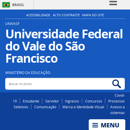
BRASIL
Simplifique!
ACESSIBILIDADE
ALTO CONTRASTE
MAPA DO SITE
Comunica BR
UNIVASF
Universidade Federal
Participe
do Vale do São
Acesso à informação
Legislação
Francisco
Canais
MINISTÉRIO DA EDUCAÇÃO
Buscar no portal
Bus
Covid-
19
Estudante
Servidor
Ingresso
Concursos
Processos
Seletivos
Comunicação
Marca e Identidade Visual
Acesso a
sistemas