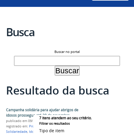
Busca
Buscar no portal
Resultado da busca
Campanha solidária para ajudar abrigos de
idosos prossegue até 20 de novembro
7
itens atendem ao seu critério.
publicado
em 09/11/2020
Filtrar os resultados
registrado em:
Progepe
,
Dia do Servidor
,
Campanha
,
Tipo de item
Solidariedade
,
Idosos