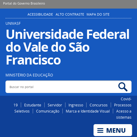
Portal do Governo Brasileiro
ACESSIBILIDADE
ALTO CONTRASTE
MAPA DO SITE
UNIVASF
Universidade Federal
do Vale do São
Francisco
MINISTÉRIO DA EDUCAÇÃO
Buscar no portal
Bus
Covid-
19
Estudante
Servidor
Ingresso
Concursos
Processos
Seletivos
Comunicação
Marca e Identidade Visual
Acesso a
sistemas