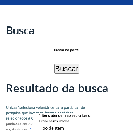
Busca
Buscar no portal
Resultado da busca
Univasf seleciona voluntários para participar de
pesquisa que investiga fatores genéticos
1
itens atendem ao seu critério.
relacionados à Covid-19
Filtrar os resultados
publicado
em 23/03/2021
Tipo de item
registrado em:
Pesquisa
,
Covid-19
,
GPDIN
,
Genética
,