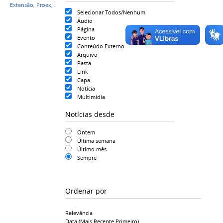
Extensão
,
Proex
,
Seleção
Selecionar Todos/Nenhum
Áudio
Página
Evento
Conteúdo Externo
Arquivo
Pasta
Link
Capa
Notícia
Multimídia
Notícias desde
Ontem
Última semana
Último mês
Sempre
Ordenar por
Relevância
Data (mais Recente Primeiro)