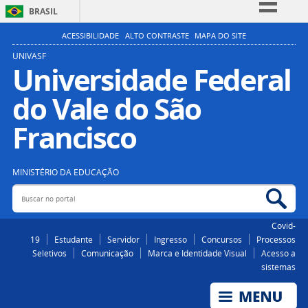
BRASIL
Simplifique!
ACESSIBILIDADE
ALTO CONTRASTE
MAPA DO SITE
Comunica BR
UNIVASF
Universidade Federal
Participe
do Vale do São
Acesso à informação
Legislação
Francisco
Canais
MINISTÉRIO DA EDUCAÇÃO
Buscar no portal
Bus
Covid-
19
Estudante
Servidor
Ingresso
Concursos
Processos
Seletivos
Comunicação
Marca e Identidade Visual
Acesso a
sistemas