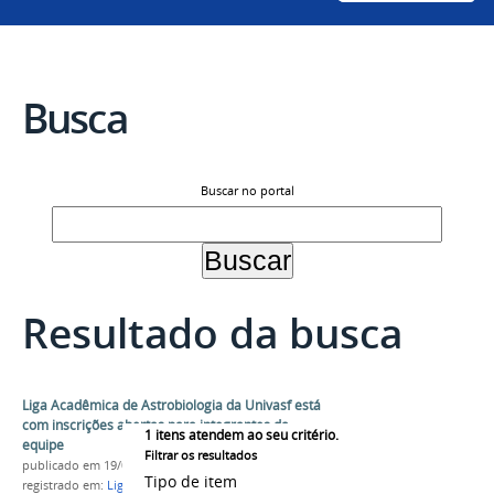
Busca
Buscar no portal
Resultado da busca
Liga Acadêmica de Astrobiologia da Univasf está
com inscrições abertas para integrantes da
1
itens atendem ao seu critério.
equipe
Filtrar os resultados
publicado
em 19/05/2021
Tipo de item
registrado em:
Liga Acadêmica
,
LA
,
Astrobiologia
,