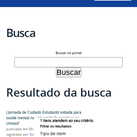
Busca
Buscar no portal
Resultado da busca
I Jornada de Cuidado Estudantil voltada para
saúde mental na universidade acontece na
1
itens atendem ao seu critério.
Univasf
Filtrar os resultados
publicado
em 05/11/2025
Tipo de item
registrado em:
Evento
,
LIAPS
,
Liga Acadêmica
,