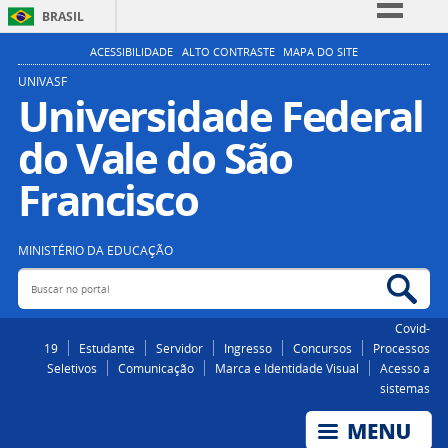
BRASIL
Simplifique!
ACESSIBILIDADE
ALTO CONTRASTE
MAPA DO SITE
Comunica BR
UNIVASF
Universidade Federal
Participe
do Vale do São
Acesso à informação
Legislação
Francisco
Canais
MINISTÉRIO DA EDUCAÇÃO
Buscar no portal
Bus
Covid-
19
Estudante
Servidor
Ingresso
Concursos
Processos
Seletivos
Comunicação
Marca e Identidade Visual
Acesso a
sistemas