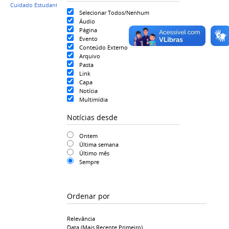
Cuidado Estudantil
,
Psicologia
Selecionar Todos/Nenhum
Áudio
Página
Evento
Conteúdo Externo
Arquivo
Pasta
Link
Capa
Notícia
Multimídia
Notícias desde
Ontem
Última semana
Último mês
Sempre
Ordenar por
Relevância
Data (mais Recente Primeiro)