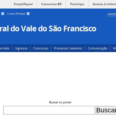
Simplifique!
Comunica BR
Participe
Acesso à infor
a
3
Ir para Rodapé
4
ACESS
al do Vale do São Francisco
ervidor
Ingresso
Concursos
Processos Seletivos
Comunicação
Ma
Buscar no portal