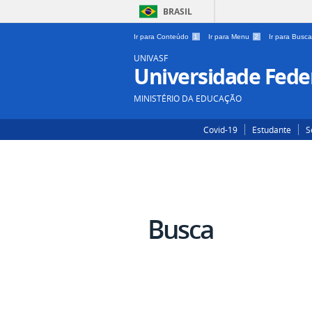
BRASIL
Ir para Conteúdo
1
Ir para Menu
2
Ir para Busc
UNIVASF
Universidade Feder
MINISTÉRIO DA EDUCAÇÃO
Covid-19
Estudante
S
Busca