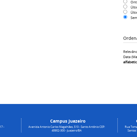
On
Últ
Últ
Sem
Orden
Relevânc
Data (ma
alfabeti
Campus Juazeiro
17 -
Avenida Antonio Carlos Magalhães, 510 - Santo Antônio CEP:
Rua Toma
48902-300 - Juazeiro/BA
Santos