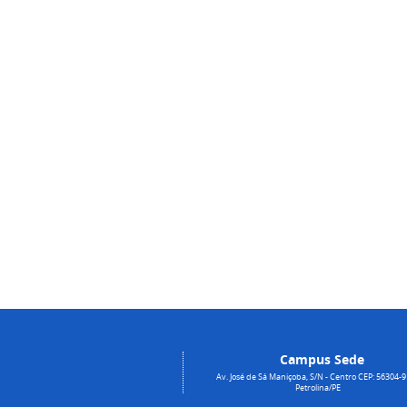
Campus Sede
Av. José de Sá Maniçoba, S/N - Centro CEP: 56304-9
Petrolina/PE