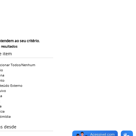
atendem ao seu critério.
s resultados
e item
ecionar Todos/Nenhum
io
ina
nto
teúdo Externo
uivo
ta
k
a
cia
timídia
as desde