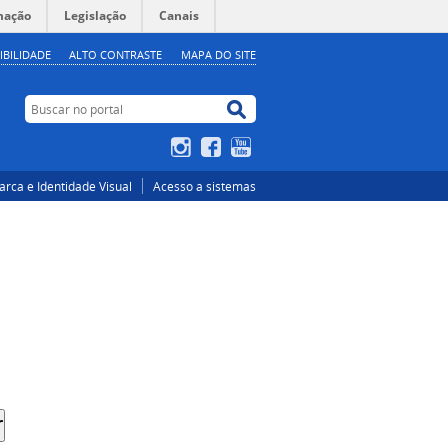
mação
Legislação
Canais
IBILIDADE
ALTO CONTRASTE
MAPA DO SITE
Buscar no portal
Buscar no portal
Instagram
Facebook
YouTube
rca e Identidade Visual
Acesso a sistemas