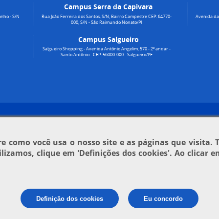
Campus Serra da Capivara
elho - S/N
Rua João Ferreira dos Santos, S/N, Bairro Campestre CEP: 64770-
Avenida da 
000, S/N - São Raimundo Nonato/PI
Campus Salgueiro
Salgueiro Shopping - Avenida Antônio Angelim, 570 - 2º andar -
Santo Antônio - CEP: 56000-000 - Salgueiro/PE
 como você usa o nosso site e as páginas que visita. 
tilizamos, clique em
'Definições dos cookies'
. Ao clicar 