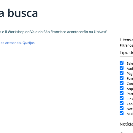
a busca
s e II Workshop do Vale do São Francisco acontecerão na Univasf
1
itens 
os Artesanais
,
Queijos
Filtrar o
Tipo d
Sel
Áud
Pág
Eve
Con
Arq
Pas
Lin
Cap
Notí
Mul
Notíci