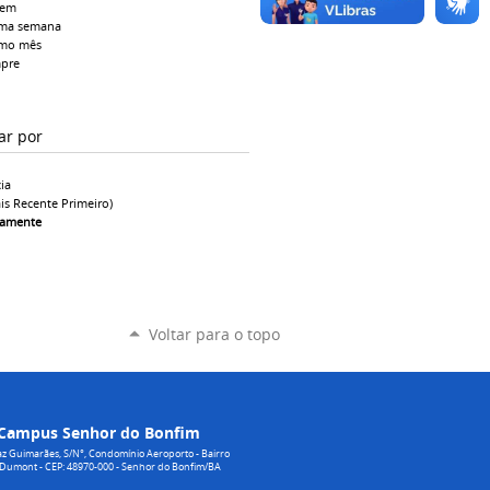
tem
ima semana
imo mês
pre
ar por
ia
is Recente Primeiro)
camente
Voltar para o topo
Campus Senhor do Bonfim
z Guimarães, S/N°, Condomínio Aeroporto - Bairro
 Dumont - CEP: 48970-000 - Senhor do Bonfim/BA