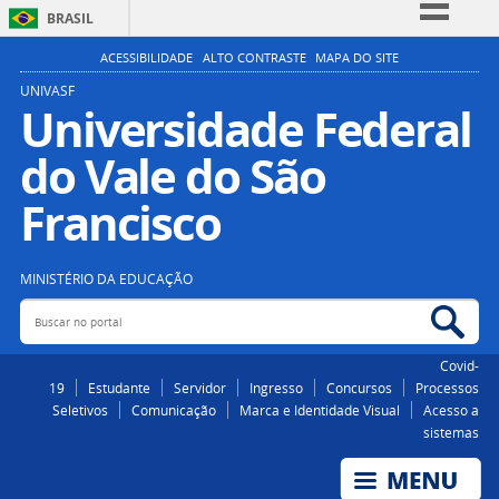
BRASIL
Simplifique!
ACESSIBILIDADE
ALTO CONTRASTE
MAPA DO SITE
Comunica BR
UNIVASF
Universidade Federal
Participe
do Vale do São
Acesso à informação
Legislação
Francisco
Canais
MINISTÉRIO DA EDUCAÇÃO
Buscar no portal
Bus
Covid-
19
Estudante
Servidor
Ingresso
Concursos
Processos
Seletivos
Comunicação
Marca e Identidade Visual
Acesso a
sistemas