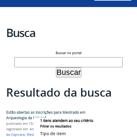
Busca
Buscar no portal
Resultado da busca
Estão abertas as inscrições para Mestrado em
Arqueologia da Univasf
1
itens atendem ao seu critério.
publicado
em 15/12/2021
Filtrar os resultados
registrado em:
Arqueologia
,
PParque
,
Campus Serra
Tipo de item
da Capivara
,
Mestrado
,
prppgi
,
Seleção 2022