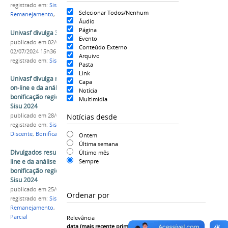
registrado em:
Sisu 2024
,
PS-ICG 2024
,
3º
Selecionar Todos/Nenhum
Remanejamento
,
Bônus Regional
Áudio
Página
Univasf divulga 3º remanejamento do Sisu 2024
Evento
publicado
em 02/07/2024
—
última modificação
em
Conteúdo Externo
02/07/2024 15h36
Arquivo
registrado em:
Sisu 2024
,
PS-ICG 2024
Pasta
Link
Univasf divulga resultados finais da matrícula
Capa
on-line e da análise dos pré-requisitos da
Notícia
bonificação regional do 2º Remanejamento do
Multimídia
Sisu 2024
Notícias desde
publicado
em 28/06/2024
registrado em:
Sisu 2024
,
PS-ICG 2024
,
Ingresso
Discente
,
Bonificação Regional
,
Resultado Final
Ontem
Última semana
Divulgados resultados parciais da matrícula on-
Último mês
line e da análise dos pré-requisitos da
Sempre
bonificação regional do 2º Remanejamento do
Sisu 2024
publicado
em 25/06/2024
Ordenar por
registrado em:
Sisu 2024
,
PS-ICG 2024
,
2º
Remanejamento
,
Bonificação Regional
,
Resultado
Parcial
Relevância
data (mais recente primeiro)