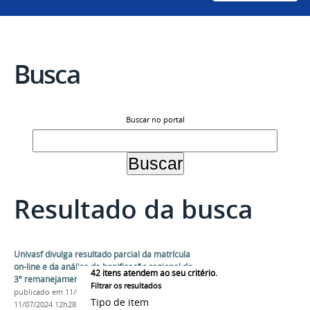
Busca
Buscar no portal
Resultado da busca
Univasf divulga resultado parcial da matrícula
on-line e da análise da bonificação regional do
42
itens atendem ao seu critério.
3º remanejamento do Sisu 2024
Filtrar os resultados
publicado
em 11/07/2024
—
última modificação
em
Tipo de item
11/07/2024 12h28