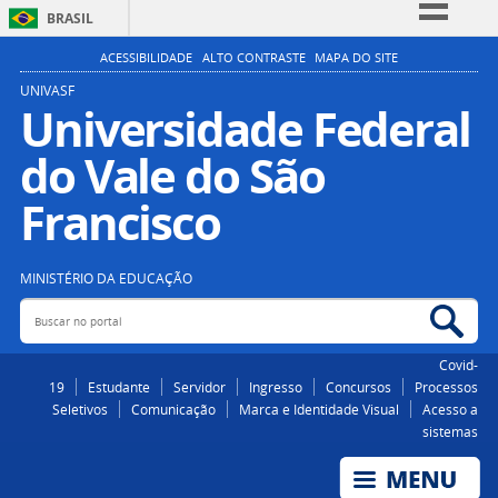
BRASIL
Simplifique!
ACESSIBILIDADE
ALTO CONTRASTE
MAPA DO SITE
Comunica BR
UNIVASF
Universidade Federal
Participe
do Vale do São
Acesso à informação
Legislação
Francisco
Canais
MINISTÉRIO DA EDUCAÇÃO
Buscar no portal
Bus
Covid-
19
Estudante
Servidor
Ingresso
Concursos
Processos
Seletivos
Comunicação
Marca e Identidade Visual
Acesso a
sistemas