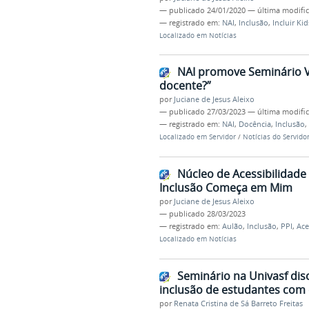
—
publicado
24/01/2020
—
última modifi
— registrado em:
NAI
,
Inclusão
,
Incluir Kid
Localizado em
Notícias
NAI promove Seminário Vi
docente?”
por
Juciane de Jesus Aleixo
—
publicado
27/03/2023
—
última modifi
— registrado em:
NAI
,
Docência
,
Inclusão
,
Localizado em
Servidor
/
Notícias do Servido
Núcleo de Acessibilidade
Inclusão Começa em Mim
por
Juciane de Jesus Aleixo
—
publicado
28/03/2023
— registrado em:
Aulão
,
Inclusão
,
PPI
,
Ace
Localizado em
Notícias
Seminário na Univasf dis
inclusão de estudantes com 
por
Renata Cristina de Sá Barreto Freitas