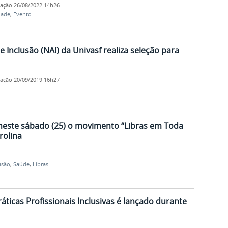
cação
26/08/2022 14h26
dade
,
Evento
e Inclusão (NAI) da Univasf realiza seleção para
cação
20/09/2019 16h27
neste sábado (25) o movimento “Libras em Toda
rolina
usão
,
Saúde
,
Libras
áticas Profissionais Inclusivas é lançado durante