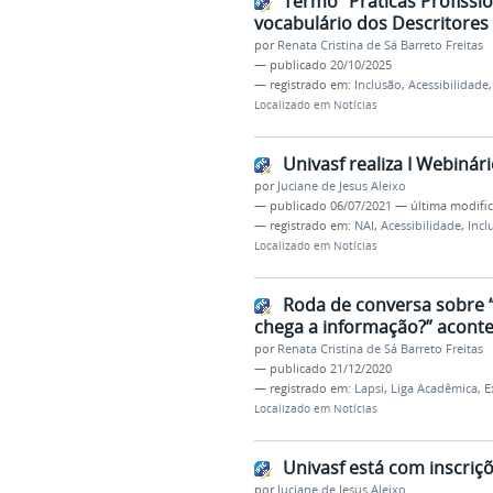
Termo “Práticas Profissio
vocabulário dos Descritore
por
Renata Cristina de Sá Barreto Freitas
—
publicado
20/10/2025
— registrado em:
Inclusão
,
Acessibilidade
Localizado em
Notícias
Univasf realiza I Webinári
por
Juciane de Jesus Aleixo
—
publicado
06/07/2021
—
última modifi
— registrado em:
NAI
,
Acessibilidade
,
Incl
Localizado em
Notícias
Roda de conversa sobre 
chega a informação?” aconte
por
Renata Cristina de Sá Barreto Freitas
—
publicado
21/12/2020
— registrado em:
Lapsi
,
Liga Acadêmica
,
E
Localizado em
Notícias
Univasf está com inscriçõ
por
Juciane de Jesus Aleixo