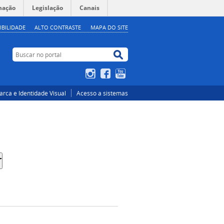
mação
Legislação
Canais
IBILIDADE
ALTO CONTRASTE
MAPA DO SITE
Buscar no portal
Buscar no portal
Instagram
Facebook
YouTube
rca e Identidade Visual
Acesso a sistemas