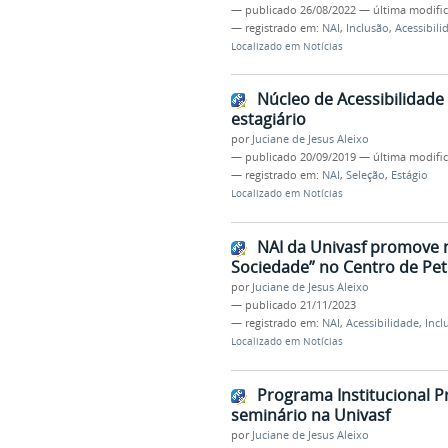
—
publicado
26/08/2022
—
última modifi
— registrado em:
NAI
,
Inclusão
,
Acessibili
Localizado em
Notícias
Núcleo de Acessibilidade 
estagiário
por
Juciane de Jesus Aleixo
—
publicado
20/09/2019
—
última modifi
— registrado em:
NAI
,
Seleção
,
Estágio
Localizado em
Notícias
NAI da Univasf promove 
Sociedade” no Centro de Pet
por
Juciane de Jesus Aleixo
—
publicado
21/11/2023
— registrado em:
NAI
,
Acessibilidade
,
Incl
Localizado em
Notícias
Programa Institucional Pr
seminário na Univasf
por
Juciane de Jesus Aleixo