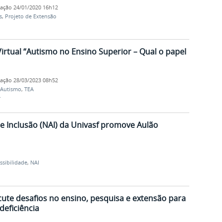
cação
24/01/2020 16h12
s
,
Projeto de Extensão
rtual “Autismo no Ensino Superior – Qual o papel
cação
28/03/2023 08h52
Autismo
,
TEA
r
 e Inclusão (NAI) da Univasf promove Aulão
ssibilidade
,
NAI
cute desafios no ensino, pesquisa e extensão para
deficiência