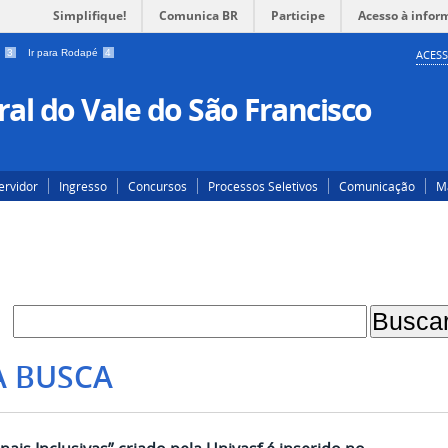
Simplifique!
Comunica BR
Participe
Acesso à infor
a
3
Ir para Rodapé
4
ACESS
al do Vale do São Francisco
ervidor
Ingresso
Concursos
Processos Seletivos
Comunicação
Ma
A BUSCA