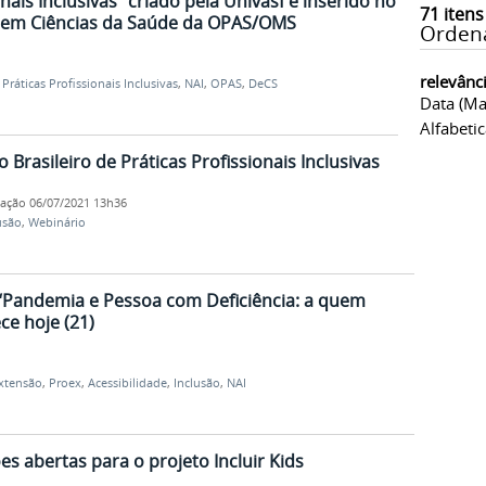
nais Inclusivas” criado pela Univasf é inserido no
71
itens
s em Ciências da Saúde da OPAS/OMS
Orden
relevânc
,
Práticas Profissionais Inclusivas
,
NAI
,
OPAS
,
DeCS
Data (ma
Alfabeti
o Brasileiro de Práticas Profissionais Inclusivas
cação
06/07/2021 13h36
usão
,
Webinário
“Pandemia e Pessoa com Deficiência: a quem
ce hoje (21)
xtensão
,
Proex
,
Acessibilidade
,
Inclusão
,
NAI
es abertas para o projeto Incluir Kids