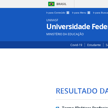
BRASIL
Ir para Conteúdo
1
Ir para Menu
2
Ir para Busc
UNIVASF
Universidade Feder
MINISTÉRIO DA EDUCAÇÃO
Covid-19
Estudante
S
RESULTADO D