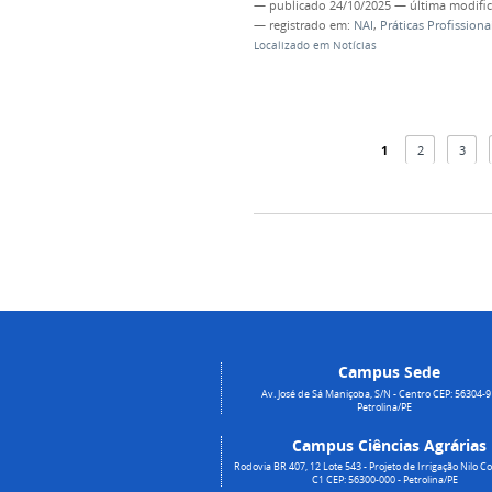
—
publicado
24/10/2025
—
última modifi
— registrado em:
NAI
,
Práticas Profissiona
Localizado em
Notícias
1
2
3
Campus Sede
Av. José de Sá Maniçoba, S/N - Centro CEP: 56304-9
Petrolina/PE
Campus Ciências Agrárias
Rodovia BR 407, 12 Lote 543 - Projeto de Irrigação Nilo Co
C1 CEP: 56300-000 - Petrolina/PE