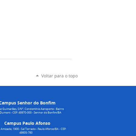
Voltar para o topo
Campus Senhor do Bonfim
z Guimarães, S/N°, Condomínio Aeroporto - Bairro
 Dumont - CEP: 48970-000 - Senhor do Bonfim/BA
Campus Paulo Afonso
Amizade, 1900 - Sal Torrado - Paulo Afonso/BA - CEP:
48605-780