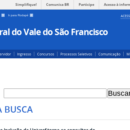
Simplifique!
Comunica BR
Participe
Acesso à infor
a
3
Ir para Rodapé
4
ACESS
al do Vale do São Francisco
ervidor
Ingresso
Concursos
Processos Seletivos
Comunicação
Ma
A BUSCA