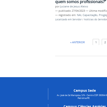
quem somos profissionais?”
por
Juciane de Jesus Aleixo
—
publicado
27/04/2023
—
última modifi
— registrado em:
NAI
,
Capacitação
,
Proge
Localizado em
Servidor
/
Notícias do Servido
« ANTERIOR
1
2
Campus Sede
Av. José de Sá Maniçoba, S/N - Centro CEP: 56304-9
Petrolina/PE
Campus Ciências Agrárias