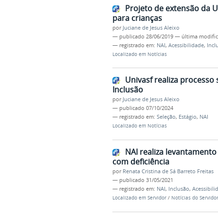
Projeto de extensão da Un
para crianças
por
Juciane de Jesus Aleixo
—
publicado
28/06/2019
—
última modifi
— registrado em:
NAI
,
Acessibilidade
,
Incl
Localizado em
Notícias
Univasf realiza processo 
Inclusão
por
Juciane de Jesus Aleixo
—
publicado
07/10/2024
— registrado em:
Seleção
,
Estágio
,
NAI
Localizado em
Notícias
NAI realiza levantamento
com deficiência
por
Renata Cristina de Sá Barreto Freitas
—
publicado
31/05/2021
— registrado em:
NAI
,
Inclusão
,
Acessibili
Localizado em
Servidor
/
Notícias do Servido