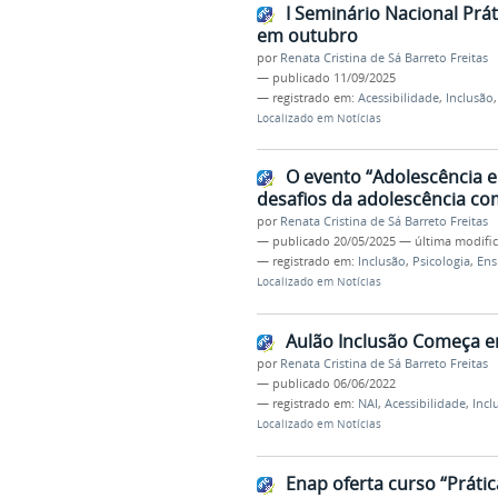
I Seminário Nacional Prát
em outubro
por
Renata Cristina de Sá Barreto Freitas
—
publicado
11/09/2025
— registrado em:
Acessibilidade
,
Inclusão
Localizado em
Notícias
O evento “Adolescência e 
desafios da adolescência com
por
Renata Cristina de Sá Barreto Freitas
—
publicado
20/05/2025
—
última modifi
— registrado em:
Inclusão
,
Psicologia
,
Ens
Localizado em
Notícias
Aulão Inclusão Começa em
por
Renata Cristina de Sá Barreto Freitas
—
publicado
06/06/2022
— registrado em:
NAI
,
Acessibilidade
,
Incl
Localizado em
Notícias
Enap oferta curso “Prátic