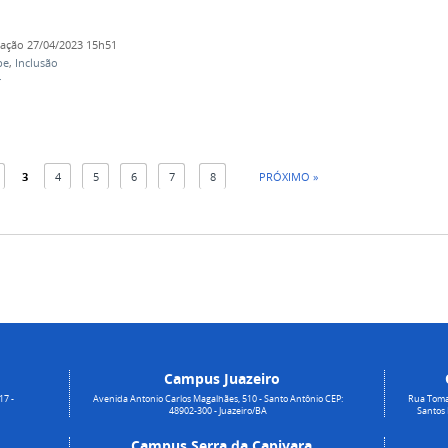
cação
27/04/2023 15h51
pe
,
Inclusão
r
3
4
5
6
7
8
PRÓXIMO »
Campus Juazeiro
17 -
Avenida Antonio Carlos Magalhães, 510 - Santo Antônio CEP:
Rua Toma
48902-300 - Juazeiro/BA
Santos
Campus Serra da Capivara