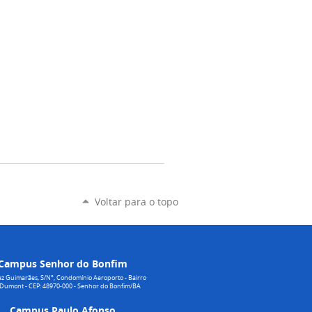
Voltar para o topo
Campus Senhor do Bonfim
z Guimarães, S/N°, Condomínio Aeroporto - Bairro
 Dumont - CEP: 48970-000 - Senhor do Bonfim/BA
Campus Paulo Afonso