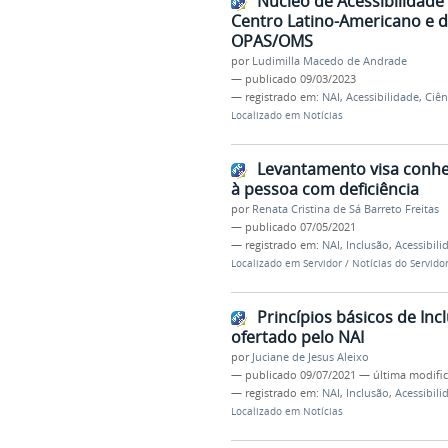
Núcleo de Acessibilidade 
Centro Latino-Americano e d
OPAS/OMS
por
Ludimilla Macedo de Andrade
—
publicado
09/03/2023
— registrado em:
NAI
,
Acessibilidade
,
Ciên
Localizado em
Notícias
Levantamento visa conhe
à pessoa com deficiência
por
Renata Cristina de Sá Barreto Freitas
—
publicado
07/05/2021
— registrado em:
NAI
,
Inclusão
,
Acessibili
Localizado em
Servidor
/
Notícias do Servido
Princípios básicos de Inc
ofertado pelo NAI
por
Juciane de Jesus Aleixo
—
publicado
09/07/2021
—
última modifi
— registrado em:
NAI
,
Inclusão
,
Acessibili
Localizado em
Notícias