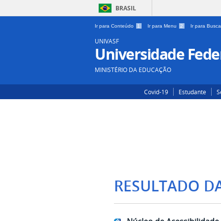
BRASIL
Ir para Conteúdo
1
Ir para Menu
2
Ir para Busc
UNIVASF
Universidade Feder
MINISTÉRIO DA EDUCAÇÃO
Covid-19
Estudante
S
RESULTADO D