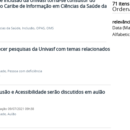
e Inclusão da Univasf torna-se consultor do
71
itens
o Caribe de Informação em Ciências da Saúde da
Orden
relevânc
Data (ma
cias da Saúde
,
Inclusão
,
OPAS
,
OMS
Alfabeti
cer pesquisas da Univasf com temas relacionados
dade
,
Pessoa com deficiência
r
lusão e Acessibilidade serão discutidos em aulão
cação
09/07/2021 09h38
dade
,
Aulão