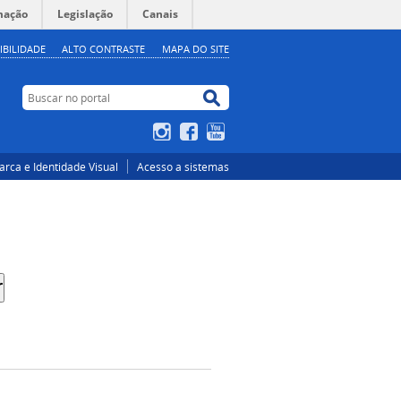
mação
Legislação
Canais
IBILIDADE
ALTO CONTRASTE
MAPA DO SITE
Buscar no portal
Buscar no portal
Instagram
Facebook
YouTube
rca e Identidade Visual
Acesso a sistemas