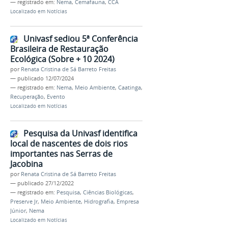
— registrado em:
Nema
,
Cemafauna
,
CCA
Localizado em
Notícias
Univasf sediou 5ª Conferência
Brasileira de Restauração
Ecológica (Sobre + 10 2024)
por
Renata Cristina de Sá Barreto Freitas
—
publicado
12/07/2024
— registrado em:
Nema
,
Meio Ambiente
,
Caatinga
,
Recuperação
,
Evento
Localizado em
Notícias
Pesquisa da Univasf identifica
local de nascentes de dois rios
importantes nas Serras de
Jacobina
por
Renata Cristina de Sá Barreto Freitas
—
publicado
27/12/2022
— registrado em:
Pesquisa
,
Ciências Biológicas
,
Preserve Jr
,
Meio Ambiente
,
Hidrografia
,
Empresa
Júnior
,
Nema
Localizado em
Notícias