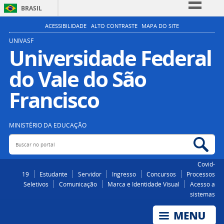
BRASIL
Simplifique!
ACESSIBILIDADE
ALTO CONTRASTE
MAPA DO SITE
Comunica BR
UNIVASF
Universidade Federal
Participe
do Vale do São
Acesso à informação
Legislação
Francisco
Canais
MINISTÉRIO DA EDUCAÇÃO
Buscar no portal
Bus
Covid-
19
Estudante
Servidor
Ingresso
Concursos
Processos
Seletivos
Comunicação
Marca e Identidade Visual
Acesso a
sistemas