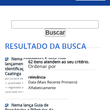
RESULTADO DA BUSCA
Nema comemora 5 anos com
62
itens atendem ao seu critério.
lançamento de guia de
Ordenar por
identificação de plantas da
Caatinga
relevância
por
Juciane de Jesus Aleixo
Data (mais Recente Primeiro)
—
publicado
19/11/2019
Alfabeticamente
— registrado em:
CCA
,
Nema
,
Evento
Localizado em
Notícias
Nema lança Guia de
Propágulos e Plântulas da