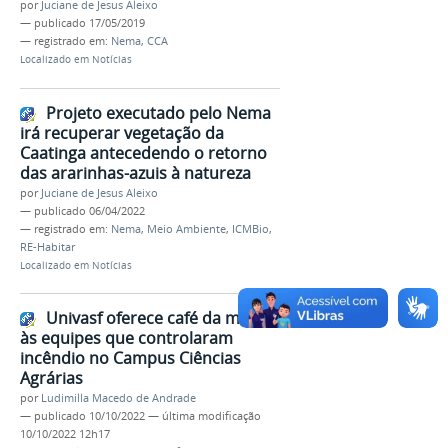
por
Juciane de Jesus Aleixo
—
publicado
17/05/2019
— registrado em:
Nema
,
CCA
Localizado em
Notícias
Projeto executado pelo Nema
irá recuperar vegetação da
Caatinga antecedendo o retorno
das ararinhas-azuis à natureza
por
Juciane de Jesus Aleixo
—
publicado
06/04/2022
— registrado em:
Nema
,
Meio Ambiente
,
ICMBio
,
RE-Habitar
Localizado em
Notícias
Univasf oferece café da manhã
às equipes que controlaram
incêndio no Campus Ciências
Agrárias
por
Ludimilla Macedo de Andrade
—
publicado
10/10/2022
—
última modificação
10/10/2022 12h17