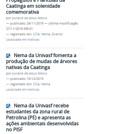
Caatinga em solenidade
comemorativa
por
Juciane de Jesus Aleixo
—
publicado
26/11/2019
—
última modificação
27/11/2019 09h31
— registrado em:
CCA
,
Nema
,
Evento
Localizado em
Notícias
Nema da Univasf fomenta a
produção de mudas de árvores
nativas da Caatinga
por
Juciane de Jesus Aleixo
—
publicado
10/12/2019
— registrado em:
CCA
,
Nema
Localizado em
Notícias
Nema da Univasf recebe
estudantes da zona rural de
Petrolina (PE) e apresenta as
ações ambientais desenvolvidas
no PISF