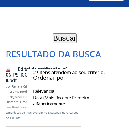
RESULTADO DA BUSCA
Edital de retificação_nº
27
itens atendem ao seu critério.
06_PS_ICG_2021 - PROEN_Anexo
Ordenar por
II.pdf
por
Renata Cristina de Sá Barreto Freitas
Relevância
—
última modificação
14/04/2021 10h07
— registrado em:
Sisu 2021
Data (mais Recente Primeiro)
,
PS-ICG 2021
,
Ingresso
Discente
,
Graduação
alfabeticamente
Localizado em
Notícias
/
Hoje (14) é último dia para
candidatos se inscreverem no Sisu 2021 para cursos
da Univasf