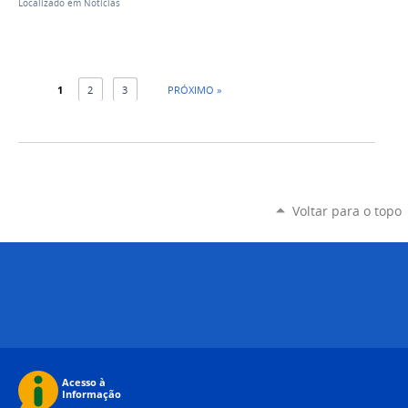
Localizado em
Notícias
1
2
3
PRÓXIMO »
Voltar para o topo