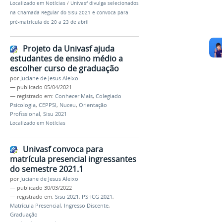
Localizado em
Notícias
/
Univasf divulga selecionados
na Chamada Regular do Sisu 2021 e convoca para
pré-matrícula de 20 a 23 de abril
Projeto da Univasf ajuda
estudantes de ensino médio a
escolher curso de graduação
por
Juciane de Jesus Aleixo
—
publicado
05/04/2021
— registrado em:
Conhecer Mais
,
Colegiado
Psicologia
,
CEPPSI
,
Nuceu
,
Orientação
Profissional
,
Sisu 2021
Localizado em
Notícias
Univasf convoca para
matrícula presencial ingressantes
do semestre 2021.1
por
Juciane de Jesus Aleixo
—
publicado
30/03/2022
— registrado em:
Sisu 2021
,
PS-ICG 2021
,
Matrícula Presencial
,
Ingresso Discente
,
Graduação