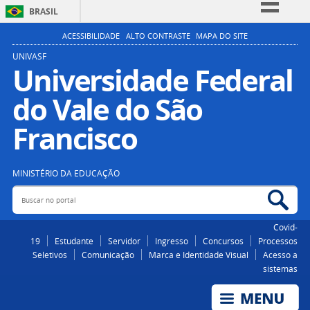
BRASIL
Simplifique!
ACESSIBILIDADE
ALTO CONTRASTE
MAPA DO SITE
Comunica BR
UNIVASF
Universidade Federal
Participe
do Vale do São
Acesso à informação
Legislação
Francisco
Canais
MINISTÉRIO DA EDUCAÇÃO
Buscar no portal
Bus
Covid-
19
Estudante
Servidor
Ingresso
Concursos
Processos
Seletivos
Comunicação
Marca e Identidade Visual
Acesso a
sistemas