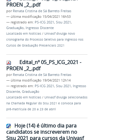
PROEN _2_.pdf
por
Renata Cristina de Sá Barreto Freitas
—
última modificação
15/04/2021 16h53
— registrado em:
PS-ICG 2021
,
Sisu 2021
,
Graduação
,
Ingresso Discente
Localizado em
Notícias
/
Univasf divulga novo
cronograma do Processo Seletivo para Ingresso nos
Cursos de Graduação Presenciais 2021
Edital_nº 05_PS_ICG_2021 -
PROEN _2_.pdf
por
Renata Cristina de Sá Barreto Freitas
—
última modificação
19/04/2021 12h14
— registrado em:
PS-ICG 2021
,
Sisu 2021
,
Ingresso
Discente
,
Graduação
Localizado em
Notícias
/
Univasf divulga selecionados
na Chamada Regular do Sisu 2021 e convoca para
pré-matrícula de 20 a 23 de abril
Hoje (14) é último dia para
candidatos se inscreverem no
Sisu 2021 para cursos da Univasf