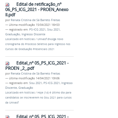
Edital de retificação_nº
06_PS_ICG_2021 - PROEN_Anexo
II.pdf
por
Renata Cristina de Sá Barreto Freitas
—
última modificação
15/04/2021 16h53
— registrado em:
PS-ICG 2021
,
Sisu 2021
,
Graduação
,
Ingresso Discente
Localizado em
Notícias
/
Univasf divulga novo
cronograma do Processo Seletivo para Ingresso nos
Cursos de Graduação Presenciais 2021
Edital_nº 05_PS_ICG_2021 -
PROEN _2_.pdf
por
Renata Cristina de Sá Barreto Freitas
—
última modificação
14/04/2021 10h06
— registrado em:
Sisu 2021
,
PS-ICG 2021
,
Ingresso
Discente
,
Graduação
Localizado em
Notícias
/
Hoje (14) é último dia para
candidatos se inscreverem no Sisu 2021 para cursos
da Univasf
Edital_nº 05_PS_ICG_2021 -