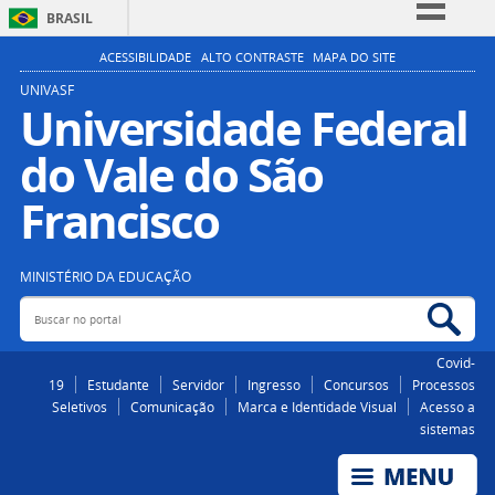
BRASIL
Simplifique!
ACESSIBILIDADE
ALTO CONTRASTE
MAPA DO SITE
Comunica BR
UNIVASF
Universidade Federal
Participe
do Vale do São
Acesso à informação
Legislação
Francisco
Canais
MINISTÉRIO DA EDUCAÇÃO
Buscar no portal
Bus
Covid-
19
Estudante
Servidor
Ingresso
Concursos
Processos
Seletivos
Comunicação
Marca e Identidade Visual
Acesso a
sistemas