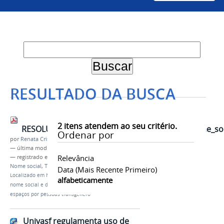
RESULTADO DA BUSCA
2
itens atendem ao seu critério.
RESOLUO_008_2022_Dispe_sobre_o_uso_de_nome_socia
Ordenar por
por
Renata Cristina de Sá Barreto Freitas
—
última modificação
18/08/2022 12h03
Relevância
— registrado em:
CONUNI
,
Políticas afirmativas
,
Nome social
,
Transgênero
Data (mais Recente Primeiro)
Localizado em
Notícias
/
Univasf regulamenta uso de
alfabeticamente
nome social e de banheiros, vestiários e outros
espaços por pessoas transgênero
Univasf regulamenta uso de