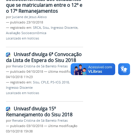
que se matricularam entre o 12º e
o 17º Remanejamentos
por
Juciane de Jesus Aleixo
—
publicado
23/10/2018
— registrado em:
SRCA
,
Sisu
,
Ingresso Discente
,
Avaliação Socioeconômica
Localizado em
Notícias
Univasf divulga 6ª Convocação
da Lista de Espera do Sisu 2018
por
Renata Cristina de Sá Barreto Freitas
—
publicado
04/10/2018
—
última modificação
04/10/2018 11h23
— registrado em:
Sisu
,
CPLE
,
PS-ICG 2018
,
Ingresso Discente
Localizado em
Notícias
Univasf divulga 15º
Remanejamento do Sisu 2018
por
Renata Cristina de Sá Barreto Freitas
—
publicado
03/10/2018
—
última modificação
03/10/2018 15h38