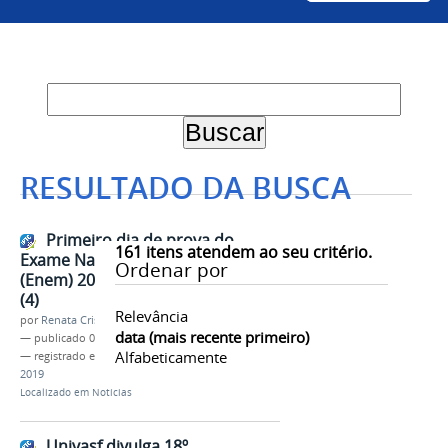
RESULTADO DA BUSCA
Primeiro dia de prova do
161
itens atendem ao seu critério.
Exame Nacional do Ensino Médio
Ordenar por
(Enem) 2018 será neste domingo
(4)
Relevância
por
Renata Cristina de Sá Barreto Freitas
data (mais recente primeiro)
—
publicado
01/11/2018
Alfabeticamente
— registrado em:
Enem
,
Ingresso Discente
,
PS-ICG
2019
Localizado em
Notícias
Univasf divulga 18º