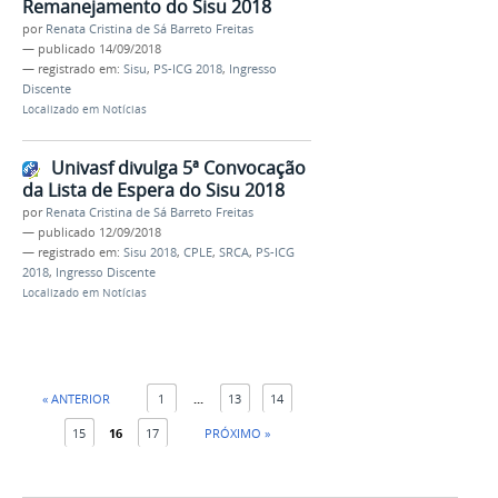
Remanejamento do Sisu 2018
por
Renata Cristina de Sá Barreto Freitas
—
publicado
14/09/2018
— registrado em:
Sisu
,
PS-ICG 2018
,
Ingresso
Discente
Localizado em
Notícias
Univasf divulga 5ª Convocação
da Lista de Espera do Sisu 2018
por
Renata Cristina de Sá Barreto Freitas
—
publicado
12/09/2018
— registrado em:
Sisu 2018
,
CPLE
,
SRCA
,
PS-ICG
2018
,
Ingresso Discente
Localizado em
Notícias
« ANTERIOR
1
...
13
14
15
16
17
PRÓXIMO »