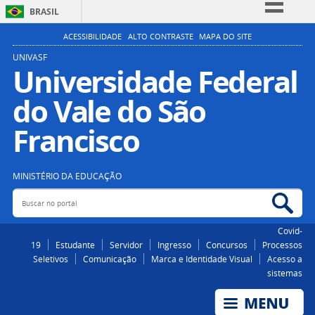
BRASIL
Simplifique!
ACESSIBILIDADE
ALTO CONTRASTE
MAPA DO SITE
Comunica BR
UNIVASF
Universidade Federal
Participe
do Vale do São
Acesso à informação
Legislação
Francisco
Canais
MINISTÉRIO DA EDUCAÇÃO
Buscar no portal
Bus
Covid-
19
Estudante
Servidor
Ingresso
Concursos
Processos
Seletivos
Comunicação
Marca e Identidade Visual
Acesso a
sistemas