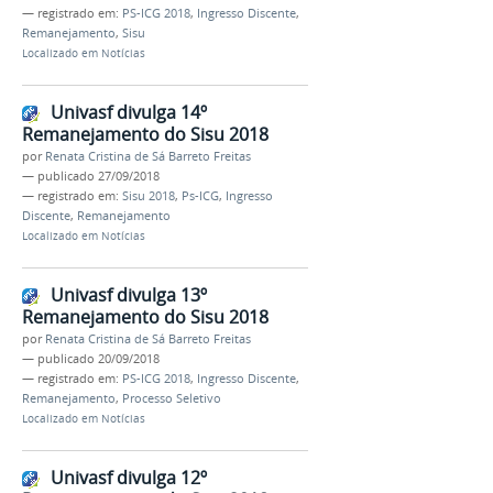
— registrado em:
PS-ICG 2018
,
Ingresso Discente
,
Remanejamento
,
Sisu
Localizado em
Notícias
Univasf divulga 14º
Remanejamento do Sisu 2018
por
Renata Cristina de Sá Barreto Freitas
—
publicado
27/09/2018
— registrado em:
Sisu 2018
,
Ps-ICG
,
Ingresso
Discente
,
Remanejamento
Localizado em
Notícias
Univasf divulga 13º
Remanejamento do Sisu 2018
por
Renata Cristina de Sá Barreto Freitas
—
publicado
20/09/2018
— registrado em:
PS-ICG 2018
,
Ingresso Discente
,
Remanejamento
,
Processo Seletivo
Localizado em
Notícias
Univasf divulga 12º