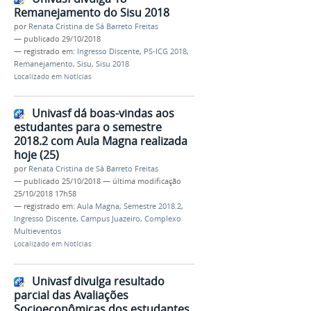
Remanejamento do Sisu 2018
por
Renata Cristina de Sá Barreto Freitas
—
publicado
29/10/2018
— registrado em:
Ingresso Discente
,
PS-ICG 2018
,
Remanejamento
,
Sisu
,
Sisu 2018
Localizado em
Notícias
Univasf dá boas-vindas aos
estudantes para o semestre
2018.2 com Aula Magna realizada
hoje (25)
por
Renata Cristina de Sá Barreto Freitas
—
publicado
25/10/2018
—
última modificação
25/10/2018 17h58
— registrado em:
Aula Magna
,
Semestre 2018.2
,
Ingresso Discente
,
Campus Juazeiro
,
Complexo
Multieventos
Localizado em
Notícias
Univasf divulga resultado
parcial das Avaliações
Socioeconômicas dos estudantes