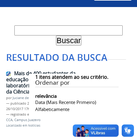
RESULTADO DA BUSCA
Mais de 400 estudantes da
1
itens atendem ao seu critério.
educação básica visitaram
Ordenar por
laboratórios da Univasf no Dia C
da Ciência
relevância
por
Juciane de Jesus Aleixo
Data (mais Recente Primeiro)
—
publicado
26/10/2017
—
última modificação
Alfabeticamente
26/10/2017 17h46
— registrado em:
Dia C
,
Campus Sede
,
Campus
CCA
,
Campus Juazeiro
Localizado em
Notícias