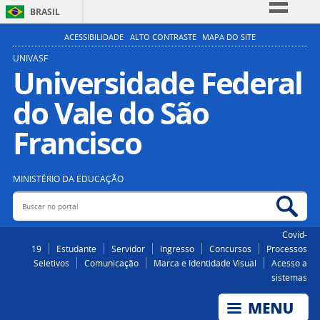
BRASIL
Simplifique!
ACESSIBILIDADE
ALTO CONTRASTE
MAPA DO SITE
Comunica BR
UNIVASF
Universidade Federal
Participe
do Vale do São
Acesso à informação
Legislação
Francisco
Canais
MINISTÉRIO DA EDUCAÇÃO
Buscar no portal
Bus
Covid-
19
Estudante
Servidor
Ingresso
Concursos
Processos
Seletivos
Comunicação
Marca e Identidade Visual
Acesso a
sistemas