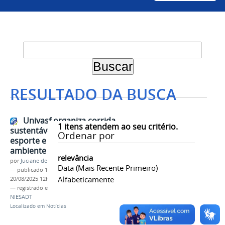
RESULTADO DA BUSCA
Univasf organiza corrida
1
itens atendem ao seu critério.
sustentável para incentivar
Ordenar por
esporte e cuidado com o meio
ambiente
relevância
por
Juciane de Jesus Aleixo
Data (mais Recente Primeiro)
—
publicado
18/08/2025
—
última modificação
Alfabeticamente
20/08/2025 12h12
— registrado em:
Corrida
,
Esporte
,
Eco Run PNZ
,
NIESADT
Localizado em
Notícias