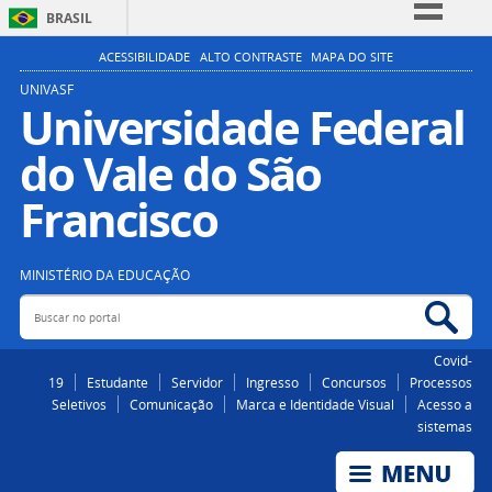
BRASIL
Simplifique!
ACESSIBILIDADE
ALTO CONTRASTE
MAPA DO SITE
Comunica BR
UNIVASF
Universidade Federal
Participe
do Vale do São
Acesso à informação
Legislação
Francisco
Canais
MINISTÉRIO DA EDUCAÇÃO
Buscar no portal
Bus
Covid-
19
Estudante
Servidor
Ingresso
Concursos
Processos
Seletivos
Comunicação
Marca e Identidade Visual
Acesso a
sistemas