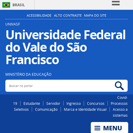
BRASIL
Simplifique!
ACESSIBILIDADE
ALTO CONTRASTE
MAPA DO SITE
Comunica BR
UNIVASF
Universidade Federal
Participe
do Vale do São
Acesso à informação
Legislação
Francisco
Canais
MINISTÉRIO DA EDUCAÇÃO
Buscar no portal
Bus
Covid-
19
Estudante
Servidor
Ingresso
Concursos
Processos
Seletivos
Comunicação
Marca e Identidade Visual
Acesso a
sistemas