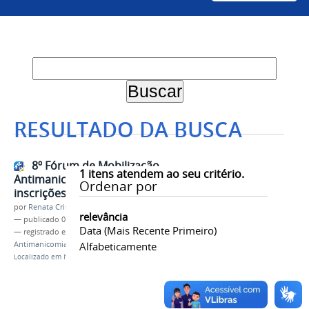
RESULTADO DA BUSCA
8º Fórum de Mobilização
1
itens atendem ao seu critério.
Antimanicomial está com
Ordenar por
inscrições abertas
por
Renata Cristina de Sá Barreto Freitas
relevância
—
publicado
05/04/2018
Data (mais Recente Primeiro)
— registrado em:
Fórum de Mobilização
Antimanicomial
,
Psicologia
Alfabeticamente
,
Saúde mental
,
Saúde
Localizado em
Notícias