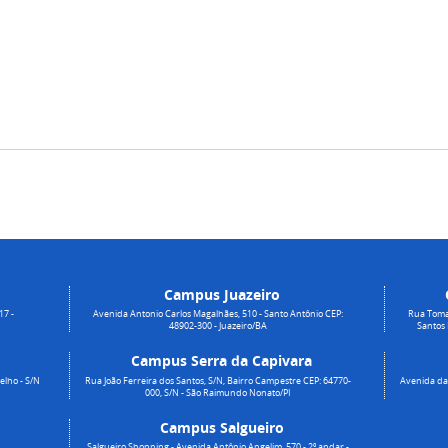
Campus Juazeiro
17 -
Avenida Antonio Carlos Magalhães, 510 - Santo Antônio CEP:
Rua Toma
48902-300 - Juazeiro/BA
Santos
Campus Serra da Capivara
elho - S/N
Rua João Ferreira dos Santos, S/N, Bairro Campestre CEP: 64770-
Avenida da 
000, S/N - São Raimundo Nonato/PI
Campus Salgueiro
Salgueiro Shopping - Avenida Antônio Angelim, 570 - 2º andar -