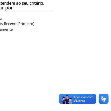
atendem ao seu critério.
ar por
ia
is Recente Primeiro)
camente