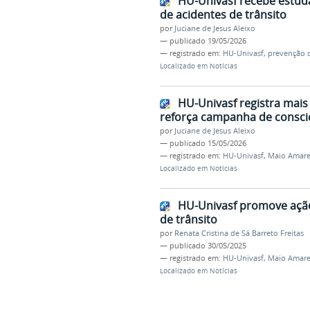
HU-Univasf recebe estud
de acidentes de trânsito
por
Juciane de Jesus Aleixo
—
publicado
19/05/2026
— registrado em:
HU-Univasf
,
prevenção d
Localizado em
Notícias
HU-Univasf registra mais 
reforça campanha de consci
por
Juciane de Jesus Aleixo
—
publicado
15/05/2026
— registrado em:
HU-Univasf
,
Maio Amare
Localizado em
Notícias
HU-Univasf promove ação
de trânsito
por
Renata Cristina de Sá Barreto Freitas
—
publicado
30/05/2025
— registrado em:
HU-Univasf
,
Maio Amare
Localizado em
Notícias