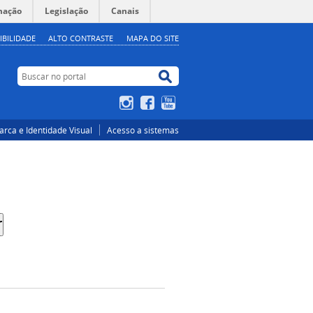
mação
Legislação
Canais
IBILIDADE
ALTO CONTRASTE
MAPA DO SITE
Buscar no portal
Buscar no portal
Instagram
Facebook
YouTube
rca e Identidade Visual
Acesso a sistemas