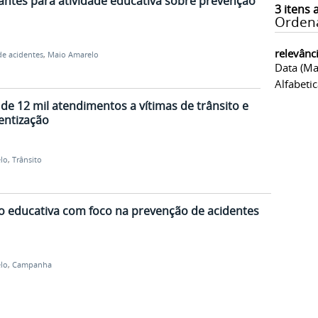
antes para atividade educativa sobre prevenção
3
itens 
Orden
relevânc
e acidentes
,
Maio Amarelo
Data (ma
Alfabeti
de 12 mil atendimentos a vítimas de trânsito e
entização
lo
,
Trânsito
 educativa com foco na prevenção de acidentes
lo
,
Campanha