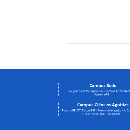
Campus Sede
Av. José de Sá Maniçoba, S/N - Centro CEP: 56304-9
Petrolina/PE
Campus Ciências Agrárias
Rodovia BR 407, 12 Lote 543 - Projeto de Irrigação Nilo Co
C1 CEP: 56300-000 - Petrolina/PE