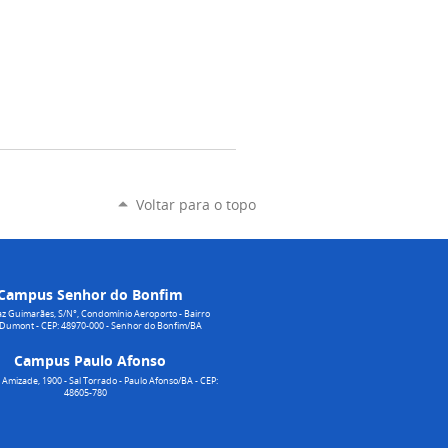
Voltar para o topo
Campus Senhor do Bonfim
z Guimarães, S/N°, Condomínio Aeroporto - Bairro
 Dumont - CEP: 48970-000 - Senhor do Bonfim/BA
Campus Paulo Afonso
Amizade, 1900 - Sal Torrado - Paulo Afonso/BA - CEP:
48605-780