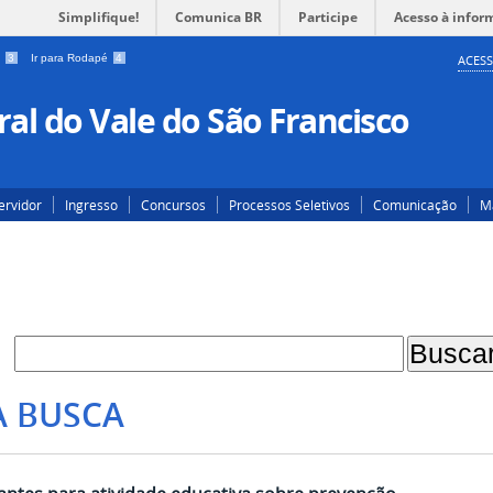
Simplifique!
Comunica BR
Participe
Acesso à infor
a
3
Ir para Rodapé
4
ACESS
al do Vale do São Francisco
ervidor
Ingresso
Concursos
Processos Seletivos
Comunicação
Ma
A BUSCA