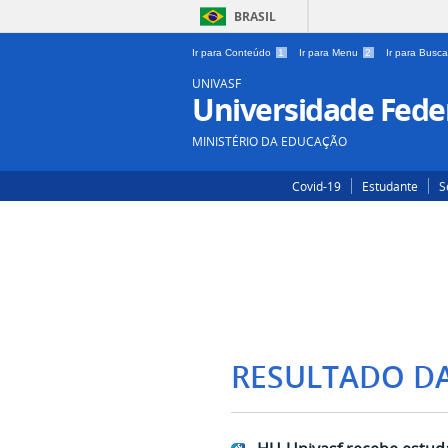
BRASIL
Ir para Conteúdo
1
Ir para Menu
2
Ir para Busc
UNIVASF
Universidade Feder
MINISTÉRIO DA EDUCAÇÃO
Covid-19
Estudante
S
RESULTADO D