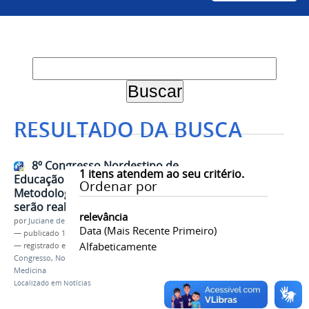
RESULTADO DA BUSCA
8º Congresso Nordestino de
1
itens atendem ao seu critério.
Educação Médica e 1º Fórum de
Ordenar por
Metodologias Ativas em Saúde
serão realizados em Paulo Afonso
relevância
por
Juciane de Jesus Aleixo
Data (mais Recente Primeiro)
—
publicado
16/03/2018
Alfabeticamente
— registrado em:
Campus Paulo Afonso
,
Congresso
,
Nordeste
,
Metodologias Ativas
,
Medicina
Localizado em
Notícias