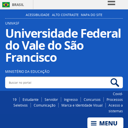
BRASIL
Simplifique!
ACESSIBILIDADE
ALTO CONTRASTE
MAPA DO SITE
Comunica BR
UNIVASF
Universidade Federal
Participe
do Vale do São
Acesso à informação
Legislação
Francisco
Canais
MINISTÉRIO DA EDUCAÇÃO
Buscar no portal
Bus
Covid-
19
Estudante
Servidor
Ingresso
Concursos
Processos
Seletivos
Comunicação
Marca e Identidade Visual
Acesso a
sistemas