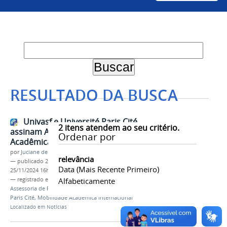
RESULTADO DA BUSCA
Univasf e Université Paris Cité
2
itens atendem ao seu critério.
assinam Acordo de Mobilidade
Ordenar por
Acadêmica
por
Juciane de Jesus Aleixo
relevância
—
publicado
22/11/2024
—
última modificação
Data (mais Recente Primeiro)
25/11/2024 16h13
— registrado em:
Acordo de Cooperação
Alfabeticamente
,
Assessoria de Relações Internacionais
,
França
,
Paris Cité
,
Mobilidade Acadêmica Internacional
Localizado em
Notícias