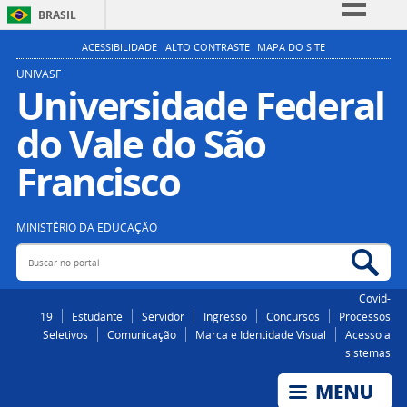
BRASIL
Simplifique!
ACESSIBILIDADE
ALTO CONTRASTE
MAPA DO SITE
Comunica BR
UNIVASF
Universidade Federal
Participe
do Vale do São
Acesso à informação
Legislação
Francisco
Canais
MINISTÉRIO DA EDUCAÇÃO
Buscar no portal
Bus
Covid-
19
Estudante
Servidor
Ingresso
Concursos
Processos
Seletivos
Comunicação
Marca e Identidade Visual
Acesso a
sistemas