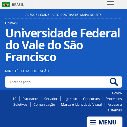
BRASIL
Simplifique!
ACESSIBILIDADE
ALTO CONTRASTE
MAPA DO SITE
Comunica BR
UNIVASF
Universidade Federal
Participe
do Vale do São
Acesso à informação
Legislação
Francisco
Canais
MINISTÉRIO DA EDUCAÇÃO
Buscar no portal
Bus
Covid-
19
Estudante
Servidor
Ingresso
Concursos
Processos
Seletivos
Comunicação
Marca e Identidade Visual
Acesso a
sistemas