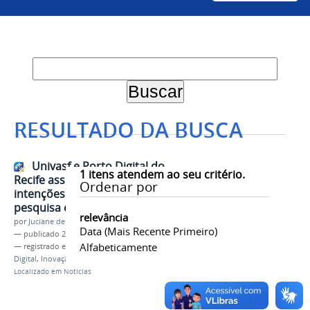
RESULTADO DA BUSCA
Univasf e Porto Digital do
1
itens atendem ao seu critério.
Recife assinam protocolo de
Ordenar por
intenções para fomentar ensino,
pesquisa e intercâmbio técnico
relevância
por
Juciane de Jesus Aleixo
Data (mais Recente Primeiro)
—
publicado
22/07/2025
Alfabeticamente
— registrado em:
Protocolo de Intenções
,
Porto
Digital
,
Inovação
,
Parceria
Localizado em
Notícias