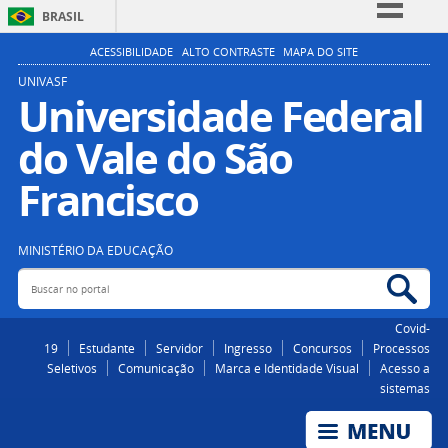
BRASIL
Simplifique!
ACESSIBILIDADE
ALTO CONTRASTE
MAPA DO SITE
Comunica BR
UNIVASF
Universidade Federal
Participe
do Vale do São
Acesso à informação
Legislação
Francisco
Canais
MINISTÉRIO DA EDUCAÇÃO
Buscar no portal
Bus
Covid-
19
Estudante
Servidor
Ingresso
Concursos
Processos
Seletivos
Comunicação
Marca e Identidade Visual
Acesso a
sistemas