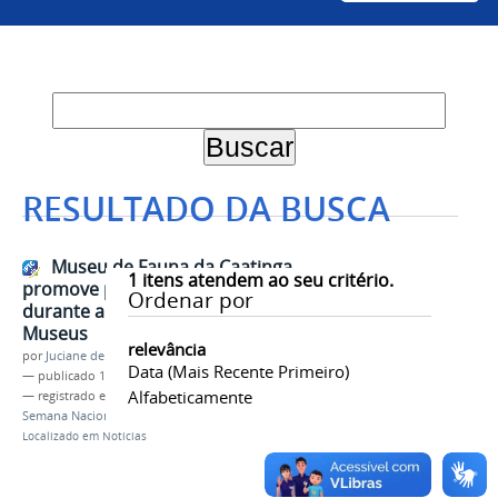
RESULTADO DA BUSCA
Museu de Fauna da Caatinga
1
itens atendem ao seu critério.
promove programação especial
Ordenar por
durante a 24ª Semana Nacional de
Museus
relevância
por
Juciane de Jesus Aleixo
Data (mais Recente Primeiro)
—
publicado
19/05/2026
Alfabeticamente
— registrado em:
Museu da Fauna
,
Cemafauna
,
Semana Nacional de Museus
Localizado em
Notícias