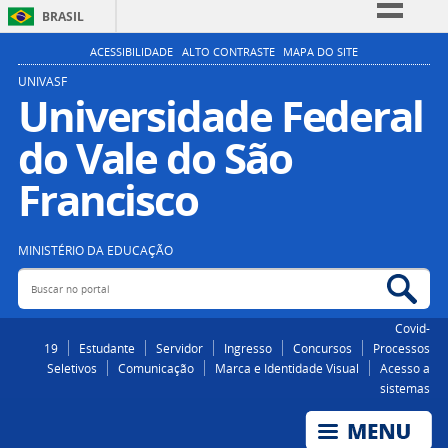
BRASIL
Simplifique!
ACESSIBILIDADE
ALTO CONTRASTE
MAPA DO SITE
Comunica BR
UNIVASF
Universidade Federal
Participe
do Vale do São
Acesso à informação
Legislação
Francisco
Canais
MINISTÉRIO DA EDUCAÇÃO
Buscar no portal
Bus
Covid-
19
Estudante
Servidor
Ingresso
Concursos
Processos
Seletivos
Comunicação
Marca e Identidade Visual
Acesso a
sistemas