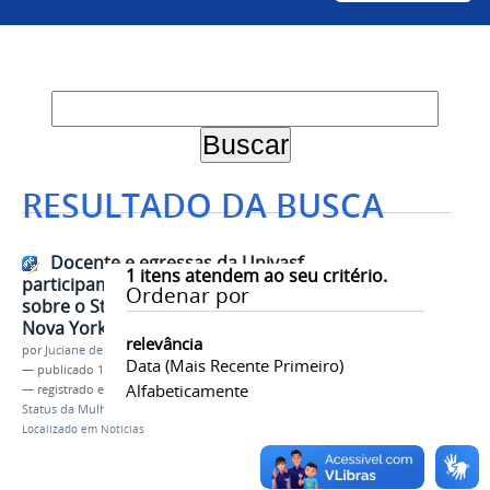
RESULTADO DA BUSCA
Docente e egressas da Univasf
1
itens atendem ao seu critério.
participam da 69ª Conferência
Ordenar por
sobre o Status da Mulher em
Nova York
relevância
por
Juciane de Jesus Aleixo
Data (mais Recente Primeiro)
—
publicado
12/02/2025
Alfabeticamente
— registrado em:
PPGDiDes
,
ONU
,
Administração
,
Status da Mulher
,
Internacionalização
Localizado em
Notícias