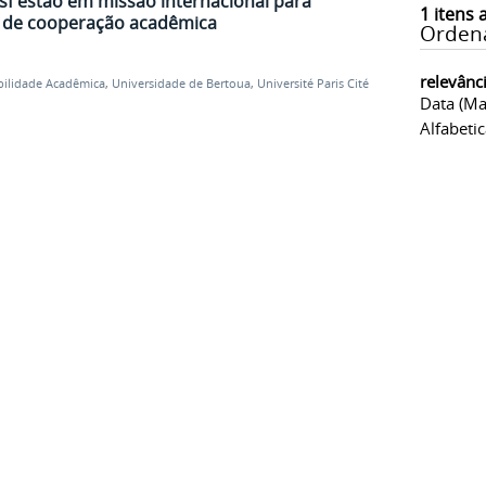
f estão em missão internacional para
1
itens 
 de cooperação acadêmica
Orden
relevânc
ilidade Acadêmica
,
Universidade de Bertoua
,
Université Paris Cité
Data (ma
Alfabeti