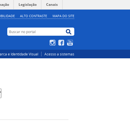
mação
Legislação
Canais
IBILIDADE
ALTO CONTRASTE
MAPA DO SITE
Buscar no portal
Buscar no portal
Instagram
Facebook
YouTube
rca e Identidade Visual
Acesso a sistemas