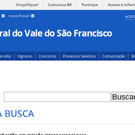
Simplifique!
Comunica BR
Participe
Acesso à infor
a
3
Ir para Rodapé
4
ACESS
al do Vale do São Francisco
ervidor
Ingresso
Concursos
Processos Seletivos
Comunicação
Ma
A BUSCA