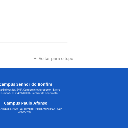
Voltar para o topo
Campus Senhor do Bonfim
z Guimarães, S/N°, Condomínio Aeroporto - Bairro
 Dumont - CEP: 48970-000 - Senhor do Bonfim/BA
Campus Paulo Afonso
Amizade, 1900 - Sal Torrado - Paulo Afonso/BA - CEP:
48605-780