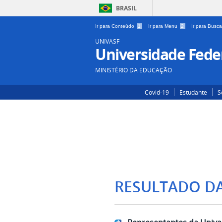
BRASIL
Ir para Conteúdo
1
Ir para Menu
2
Ir para Busc
UNIVASF
Universidade Feder
MINISTÉRIO DA EDUCAÇÃO
Covid-19
Estudante
S
RESULTADO D