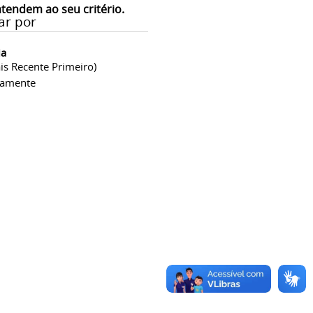
atendem ao seu critério.
ar por
ia
is Recente Primeiro)
camente