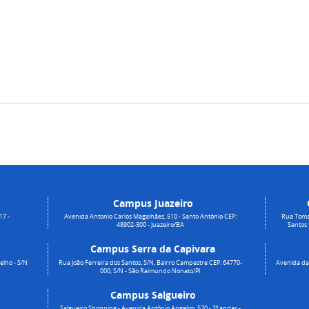
Campus Juazeiro
17 -
Avenida Antonio Carlos Magalhães, 510 - Santo Antônio CEP:
Rua Toma
48902-300 - Juazeiro/BA
Santos
Campus Serra da Capivara
elho - S/N
Rua João Ferreira dos Santos, S/N, Bairro Campestre CEP: 64770-
Avenida da 
000, S/N - São Raimundo Nonato/PI
Campus Salgueiro
Salgueiro Shopping - Avenida Antônio Angelim, 570 - 2º andar -