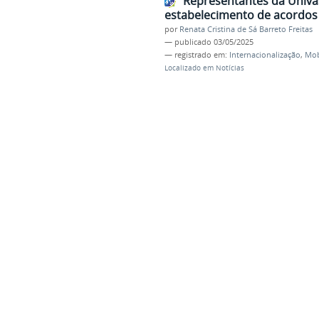
Representantes da Univas
estabelecimento de acordos
por
Renata Cristina de Sá Barreto Freitas
—
publicado
03/05/2025
— registrado em:
Internacionalização
,
Mob
Localizado em
Notícias