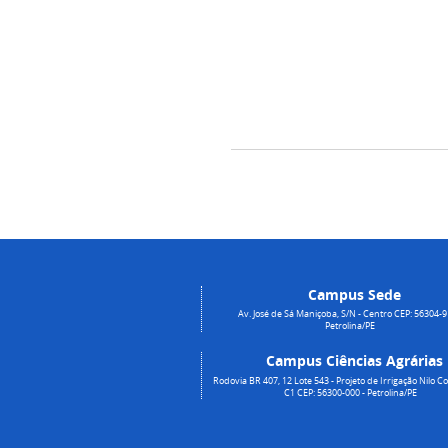
Campus Sede
Av. José de Sá Maniçoba, S/N - Centro CEP: 56304-9
Petrolina/PE
Campus Ciências Agrárias
Rodovia BR 407, 12 Lote 543 - Projeto de Irrigação Nilo Co
C1 CEP: 56300-000 - Petrolina/PE