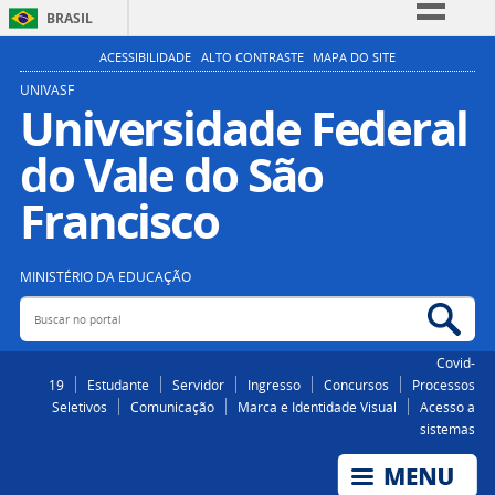
BRASIL
Simplifique!
ACESSIBILIDADE
ALTO CONTRASTE
MAPA DO SITE
Comunica BR
UNIVASF
Universidade Federal
Participe
do Vale do São
Acesso à informação
Legislação
Francisco
Canais
MINISTÉRIO DA EDUCAÇÃO
Buscar no portal
Bus
Covid-
19
Estudante
Servidor
Ingresso
Concursos
Processos
Seletivos
Comunicação
Marca e Identidade Visual
Acesso a
sistemas