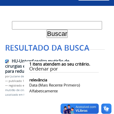
RESULTADO DA BUSCA
HU-Univasf realiza mutirão de
1
itens atendem ao seu critério.
cirurgias e consultas ortopédicas
Ordenar por
para reduzir filas do SUS
por
Juciane de Jesus Aleixo
relevância
—
publicado
11/03/2026
Data (mais Recente Primeiro)
— registrado em:
HU-Univasf
,
Saúde
,
SUS
,
mutirão de cirurgias
Alfabeticamente
Localizado em
Notícias