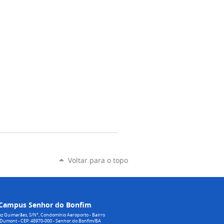
Voltar para o topo
Campus Senhor do Bonfim
z Guimarães, S/N°, Condomínio Aeroporto - Bairro
 Dumont - CEP: 48970-000 - Senhor do Bonfim/BA