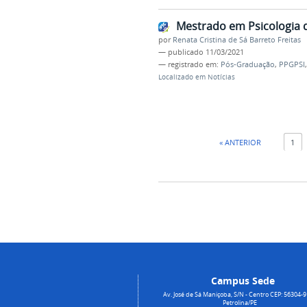
Mestrado em Psicologia d
por
Renata Cristina de Sá Barreto Freitas
—
publicado
11/03/2021
— registrado em:
Pós-Graduação
,
PPGPSI
Localizado em
Notícias
« ANTERIOR
1
Campus Sede
Av. José de Sá Maniçoba, S/N - Centro CEP: 56304-9
Petrolina/PE