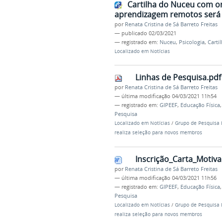
Cartilha do Nuceu com o
aprendizagem remotos será 
por
Renata Cristina de Sá Barreto Freitas
—
publicado
02/03/2021
— registrado em:
Nuceu
,
Psicologia
,
Carti
Localizado em
Notícias
Linhas de Pesquisa.pdf
por
Renata Cristina de Sá Barreto Freitas
—
última modificação
04/03/2021 11h54
— registrado em:
GIPEEF
,
Educação Física
Pesquisa
Localizado em
Notícias
/
Grupo de Pesquisa I
realiza seleção para novos membros
Inscrição_Carta_Motiv
por
Renata Cristina de Sá Barreto Freitas
—
última modificação
04/03/2021 11h56
— registrado em:
GIPEEF
,
Educação Física
Pesquisa
Localizado em
Notícias
/
Grupo de Pesquisa I
realiza seleção para novos membros