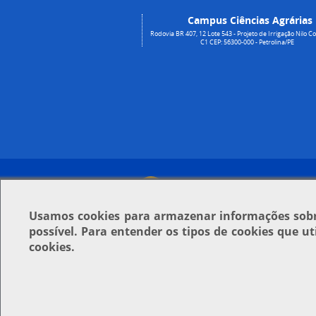
Campus Ciências Agrárias
Rodovia BR 407, 12 Lote 543 - Projeto de Irrigação Nilo Co
C1 CEP: 56300-000 - Petrolina/PE
Usamos
cookies
para armazenar informações sobre
possível. Para entender os tipos de cookies que u
cookies.