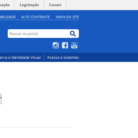
mação
Legislação
Canais
IBILIDADE
ALTO CONTRASTE
MAPA DO SITE
Buscar no portal
Buscar no portal
Instagram
Facebook
YouTube
rca e Identidade Visual
Acesso a sistemas