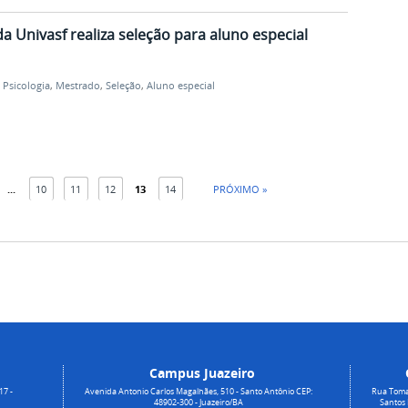
a Univasf realiza seleção para aluno especial
,
Psicologia
,
Mestrado
,
Seleção
,
Aluno especial
...
10
11
12
13
14
PRÓXIMO »
Campus Juazeiro
17 -
Avenida Antonio Carlos Magalhães, 510 - Santo Antônio CEP:
Rua Toma
48902-300 - Juazeiro/BA
Santos