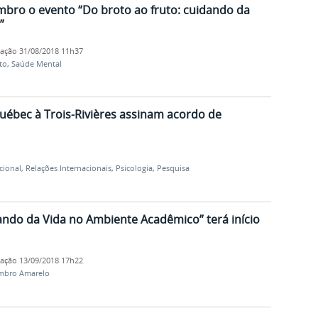
mbro o evento “Do broto ao fruto: cuidando da
”
cação
31/08/2018 11h37
to
,
Saúde Mental
Québec à Trois-Rivières assinam acordo de
cional
,
Relações Internacionais
,
Psicologia
,
Pesquisa
ando da Vida no Ambiente Acadêmico” terá início
cação
13/09/2018 17h22
mbro Amarelo