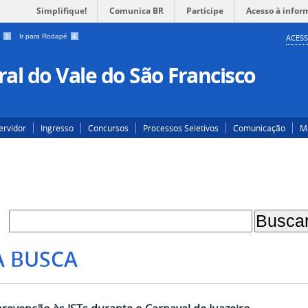
Simplifique!
Comunica BR
Participe
Acesso à infor
a
3
Ir para Rodapé
4
ACESS
al do Vale do São Francisco
ervidor
Ingresso
Concursos
Processos Seletivos
Comunicação
Ma
A BUSCA