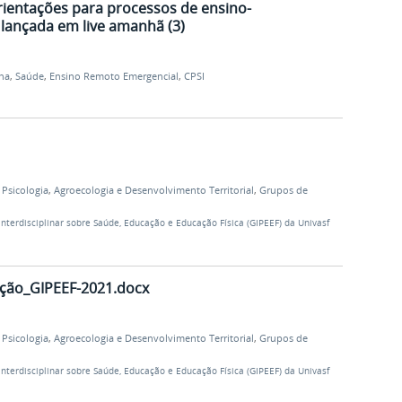
rientações para processos de ensino-
lançada em live amanhã (3)
lha
,
Saúde
,
Ensino Remoto Emergencial
,
CPSI
,
Psicologia
,
Agroecologia e Desenvolvimento Territorial
,
Grupos de
nterdisciplinar sobre Saúde, Educação e Educação Física (GIPEEF) da Univasf
ação_GIPEEF-2021.docx
,
Psicologia
,
Agroecologia e Desenvolvimento Territorial
,
Grupos de
nterdisciplinar sobre Saúde, Educação e Educação Física (GIPEEF) da Univasf