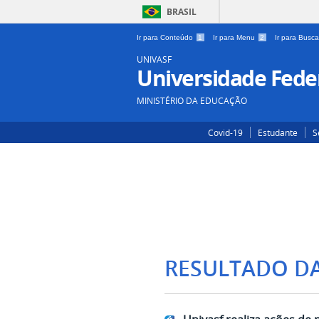
BRASIL
Ir para Conteúdo
1
Ir para Menu
2
Ir para Busc
UNIVASF
Universidade Feder
MINISTÉRIO DA EDUCAÇÃO
Covid-19
Estudante
S
RESULTADO D