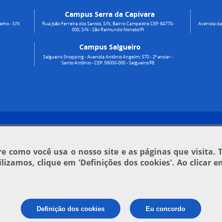
Campus Serra da Capivara
elho - S/N
Rua João Ferreira dos Santos, S/N, Bairro Campestre CEP: 64770-
Avenida da 
000, S/N - São Raimundo Nonato/PI
Campus Salgueiro
Salgueiro Shopping - Avenida Antônio Angelim, 570 - 2º andar -
Santo Antônio - CEP: 56000-000 - Salgueiro/PE
 como você usa o nosso site e as páginas que visita. 
tilizamos, clique em
'Definições dos cookies'
. Ao clicar 