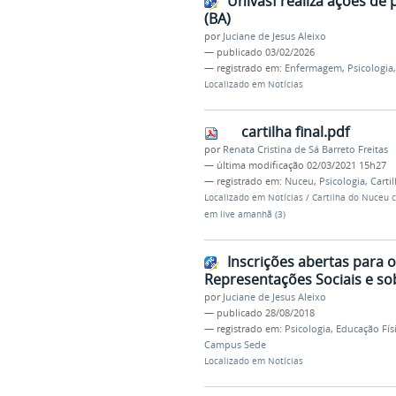
Univasf realiza ações de 
(BA)
por
Juciane de Jesus Aleixo
—
publicado
03/02/2026
— registrado em:
Enfermagem
,
Psicologia
Localizado em
Notícias
cartilha final.pdf
por
Renata Cristina de Sá Barreto Freitas
—
última modificação
02/03/2021 15h27
— registrado em:
Nuceu
,
Psicologia
,
Carti
Localizado em
Notícias
/
Cartilha do Nuceu 
em live amanhã (3)
Inscrições abertas para o
Representações Sociais e so
por
Juciane de Jesus Aleixo
—
publicado
28/08/2018
— registrado em:
Psicologia
,
Educação Fís
Campus Sede
Localizado em
Notícias