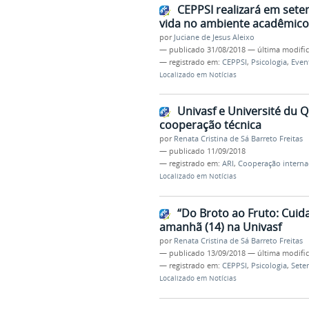
CEPPSI realizará em sete
vida no ambiente acadêmico
por
Juciane de Jesus Aleixo
—
publicado
31/08/2018
—
última modifi
— registrado em:
CEPPSI
,
Psicologia
,
Even
Localizado em
Notícias
Univasf e Université du 
cooperação técnica
por
Renata Cristina de Sá Barreto Freitas
—
publicado
11/09/2018
— registrado em:
ARI
,
Cooperação interna
Localizado em
Notícias
“Do Broto ao Fruto: Cuid
amanhã (14) na Univasf
por
Renata Cristina de Sá Barreto Freitas
—
publicado
13/09/2018
—
última modifi
— registrado em:
CEPPSI
,
Psicologia
,
Sete
Localizado em
Notícias