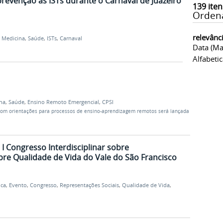
prevenção às ISTs durante o Carnaval de Juazeiro
139
iten
Orden
relevânc
,
Medicina
,
Saúde
,
ISTs
,
Carnaval
Data (ma
Alfabeti
lha
,
Saúde
,
Ensino Remoto Emergencial
,
CPSI
com orientações para processos de ensino-aprendizagem remotos será lançada
 I Congresso Interdisciplinar sobre
bre Qualidade de Vida do Vale do São Francisco
ica
,
Evento
,
Congresso
,
Representações Sociais
,
Qualidade de Vida
,