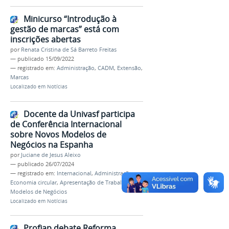
Minicurso “Introdução à
gestão de marcas” está com
inscrições abertas
por
Renata Cristina de Sá Barreto Freitas
—
publicado
15/09/2022
— registrado em:
Administração
,
CADM
,
Extensão
,
Marcas
Localizado em
Notícias
Docente da Univasf participa
de Conferência Internacional
sobre Novos Modelos de
Negócios na Espanha
por
Juciane de Jesus Aleixo
—
publicado
26/07/2024
— registrado em:
Internacional
,
Administração
,
Economia circular
,
Apresentação de Trabalho
,
Modelos de Negócios
Localizado em
Notícias
Profiap debate Reforma