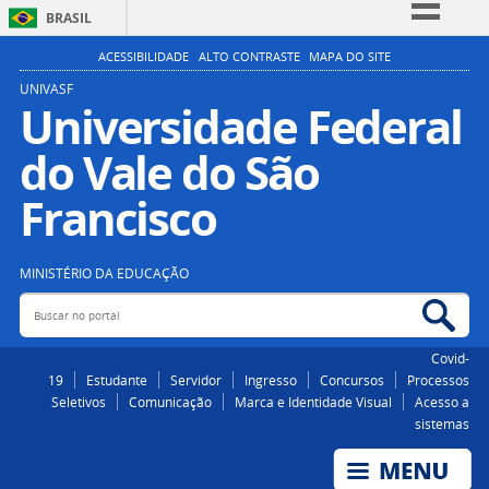
BRASIL
Simplifique!
ACESSIBILIDADE
ALTO CONTRASTE
MAPA DO SITE
Comunica BR
UNIVASF
Universidade Federal
Participe
do Vale do São
Acesso à informação
Legislação
Francisco
Canais
MINISTÉRIO DA EDUCAÇÃO
Buscar no portal
Bus
Covid-
19
Estudante
Servidor
Ingresso
Concursos
Processos
Seletivos
Comunicação
Marca e Identidade Visual
Acesso a
sistemas