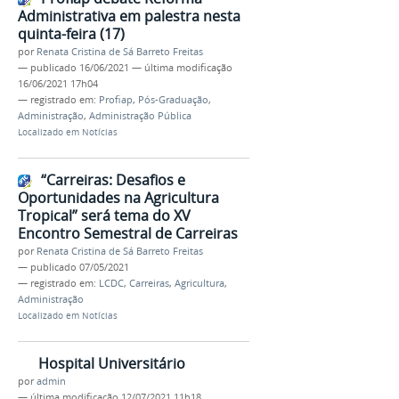
Administrativa em palestra nesta
quinta-feira (17)
por
Renata Cristina de Sá Barreto Freitas
—
publicado
16/06/2021
—
última modificação
16/06/2021 17h04
— registrado em:
Profiap
,
Pós-Graduação
,
Administração
,
Administração Pública
Localizado em
Notícias
“Carreiras: Desafios e
Oportunidades na Agricultura
Tropical” será tema do XV
Encontro Semestral de Carreiras
por
Renata Cristina de Sá Barreto Freitas
—
publicado
07/05/2021
— registrado em:
LCDC
,
Carreiras
,
Agricultura
,
Administração
Localizado em
Notícias
Hospital Universitário
por
admin
—
última modificação
12/07/2021 11h18