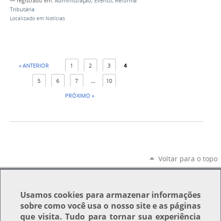
— registrado em:
Administração
,
Evento
,
Reforma
Tributária
Localizado em
Notícias
« ANTERIOR
1
2
3
4
5
6
7
...
10
PRÓXIMO »
Voltar para o topo
Usamos
cookies
para armazenar informações
sobre como você usa o nosso site e as páginas
que visita. Tudo para tornar sua experiência