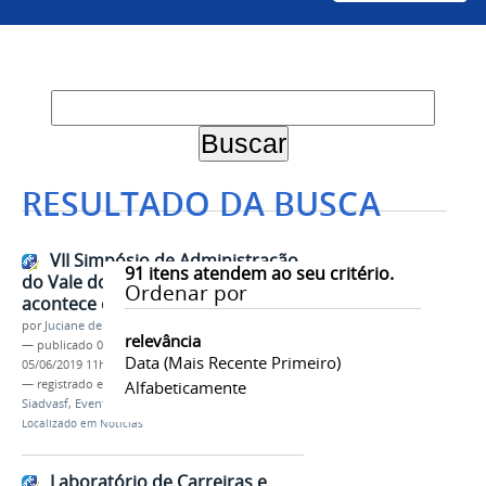
RESULTADO DA BUSCA
VII Simpósio de Administração
91
itens atendem ao seu critério.
do Vale do São Francisco
Ordenar por
acontece em outubro na Univasf
por
Juciane de Jesus Aleixo
relevância
—
publicado
05/06/2019
—
última modificação
Data (mais Recente Primeiro)
05/06/2019 11h31
— registrado em:
Campus Sede
Alfabeticamente
,
Administração
,
Siadvasf
,
Evento
Localizado em
Notícias
Laboratório de Carreiras e