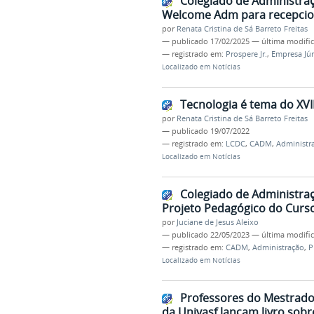
Colegiado de Administra
Welcome Adm para recepcio
por
Renata Cristina de Sá Barreto Freitas
—
publicado
17/02/2025
—
última modifi
— registrado em:
Prospere Jr.
,
Empresa Jún
Localizado em
Notícias
Tecnologia é tema do XVI
por
Renata Cristina de Sá Barreto Freitas
—
publicado
19/07/2022
— registrado em:
LCDC
,
CADM
,
Administr
Localizado em
Notícias
Colegiado de Administraçã
Projeto Pedagógico do Curs
por
Juciane de Jesus Aleixo
—
publicado
22/05/2023
—
última modifi
— registrado em:
CADM
,
Administração
,
P
Localizado em
Notícias
Professores do Mestrado 
da Univasf lançam livro sobr