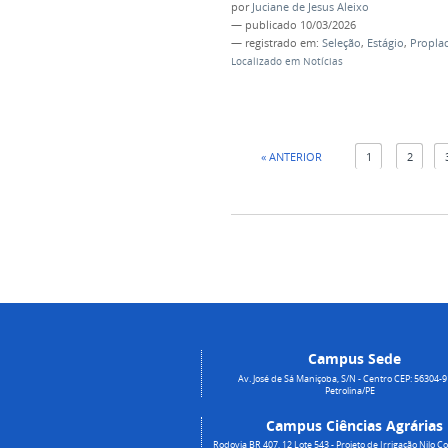
por
Juciane de Jesus Aleixo
—
publicado
10/03/2026
— registrado em:
Seleção
,
Estágio
,
Propla
Localizado em
Notícias
« ANTERIOR
1
2
Campus Sede
Av. José de Sá Maniçoba, S/N - Centro CEP: 56304-9
Petrolina/PE
Campus Ciências Agrárias
Rodovia BR 407, 12 Lote 543 - Projeto de Irrigação Nilo Co