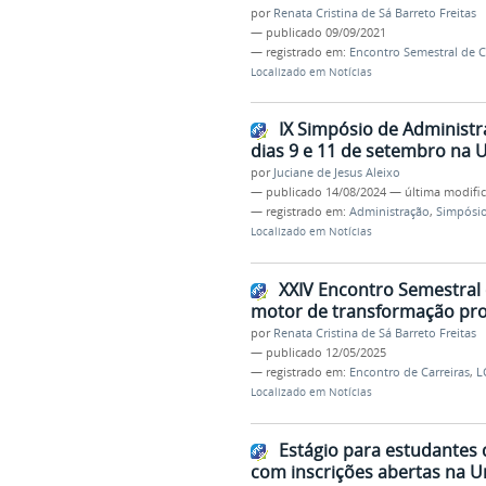
por
Renata Cristina de Sá Barreto Freitas
—
publicado
09/09/2021
— registrado em:
Encontro Semestral de C
Localizado em
Notícias
IX Simpósio de Administr
dias 9 e 11 de setembro na U
por
Juciane de Jesus Aleixo
—
publicado
14/08/2024
—
última modifi
— registrado em:
Administração
,
Simpósi
Localizado em
Notícias
XXIV Encontro Semestral 
motor de transformação prof
por
Renata Cristina de Sá Barreto Freitas
—
publicado
12/05/2025
— registrado em:
Encontro de Carreiras
,
L
Localizado em
Notícias
Estágio para estudantes
com inscrições abertas na U