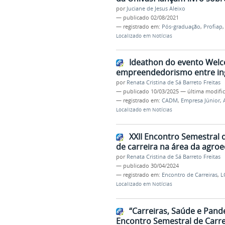
por
Juciane de Jesus Aleixo
—
publicado
02/08/2021
— registrado em:
Pós-graduação
,
Profiap
Localizado em
Notícias
Ideathon do evento Welc
empreendedorismo entre ing
por
Renata Cristina de Sá Barreto Freitas
—
publicado
10/03/2025
—
última modifi
— registrado em:
CADM
,
Empresa Júnior
,
Localizado em
Notícias
XXII Encontro Semestral 
de carreira na área da agroe
por
Renata Cristina de Sá Barreto Freitas
—
publicado
30/04/2024
— registrado em:
Encontro de Carreiras
,
L
Localizado em
Notícias
“Carreiras, Saúde e Pand
Encontro Semestral de Carre