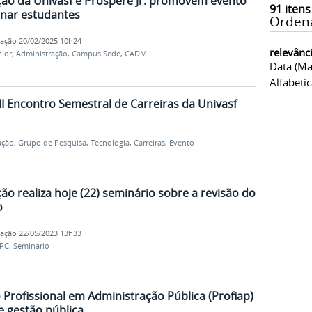
ção da Univasf e Prospere Jr. promovem evento
91
itens
nar estudantes
Orden
cação
20/02/2025 10h24
relevânc
ior
,
Administração
,
Campus Sede
,
CADM
Data (ma
Alfabeti
II Encontro Semestral de Carreiras da Univasf
ação
,
Grupo de Pesquisa
,
Tecnologia
,
Carreiras
,
Evento
o realiza hoje (22) seminário sobre a revisão do
o
cação
22/05/2023 13h33
PC
,
Seminário
Profissional em Administração Pública (Profiap)
e gestão pública