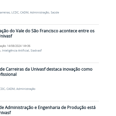
arreiras
,
LCDC
,
CADM
,
Administração
,
Saúde
ação do Vale do São Francisco acontece entre os
nivasf
cação
14/08/2024 14h36
o
,
Inteligência Artificial
,
Siadvasf
de Carreiras da Univasf destaca inovação como
issional
CDC
,
CADM
,
Administração
 de Administração e Engenharia de Produção está
nivasf