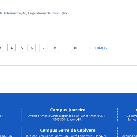
di
,
Administração
,
Engenharia de Produção
3
4
5
6
7
8
...
10
PRÓXIMO »
Campus Juazeiro
17 -
Avenida Antonio Carlos Magalhães, 510 - Santo Antônio CEP:
Rua Toma
48902-300 - Juazeiro/BA
Santos
Campus Serra da Capivara
elho - S/N
Rua João Ferreira dos Santos, S/N, Bairro Campestre CEP: 64770-
Avenida da 