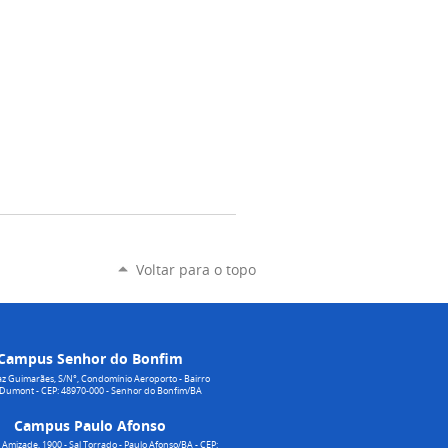
Voltar para o topo
Campus Senhor do Bonfim
z Guimarães, S/N°, Condomínio Aeroporto - Bairro
 Dumont - CEP: 48970-000 - Senhor do Bonfim/BA
Campus Paulo Afonso
Amizade, 1900 - Sal Torrado - Paulo Afonso/BA - CEP: