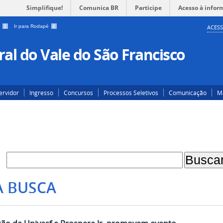
Simplifique!
Comunica BR
Participe
Acesso à infor
a
3
Ir para Rodapé
4
ACESS
al do Vale do São Francisco
ervidor
Ingresso
Concursos
Processos Seletivos
Comunicação
Ma
A BUSCA