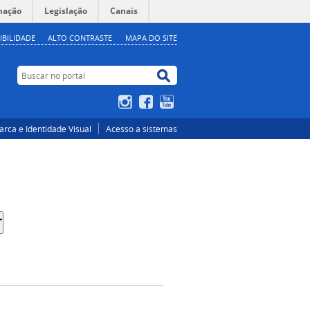
mação
Legislação
Canais
IBILIDADE
ALTO CONTRASTE
MAPA DO SITE
Buscar no portal
Buscar no portal
Instagram
Facebook
YouTube
rca e Identidade Visual
Acesso a sistemas