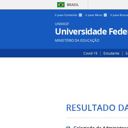
BRASIL
Ir para Conteúdo
1
Ir para Menu
2
Ir para Busc
UNIVASF
Universidade Feder
MINISTÉRIO DA EDUCAÇÃO
Covid-19
Estudante
S
RESULTADO D