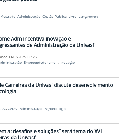
,
Mestrado
,
Administração
,
Gestão Pública
,
Livro
,
Lançamento
ome Adm incentiva inovação e
ressantes de Administração da Univasf
cação
11/03/2025 11h26
Administração
,
Empreendedorismo
,
I
,
Inovação
de Carreiras da Univasf discute desenvolvimento
cologia
CDC
,
CADM
,
Administração
,
Agroecologia
emia: desafios e soluções” será tema do XVI
iras da Univasf