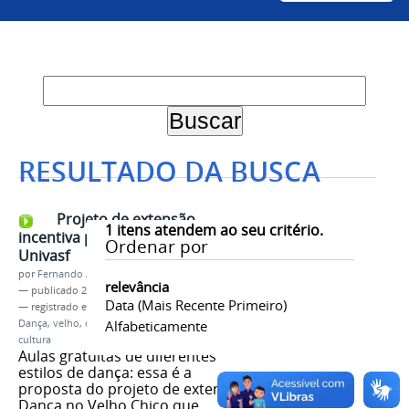
RESULTADO DA BUSCA
Projeto de extensão
1
itens atendem ao seu critério.
incentiva prática de dança na
Ordenar por
Univasf
por
Fernando Alves
relevância
—
publicado
24/05/2022
Data (mais Recente Primeiro)
— registrado em:
tvcaatinga
,
univasf
,
projeto
,
Dança
,
velho
,
chico
Alfabeticamente
,
sertao
,
forro
,
semiarido
,
cultura
Aulas gratuitas de diferentes
estilos de dança: essa é a
proposta do projeto de extensão
Dança no Velho Chico que