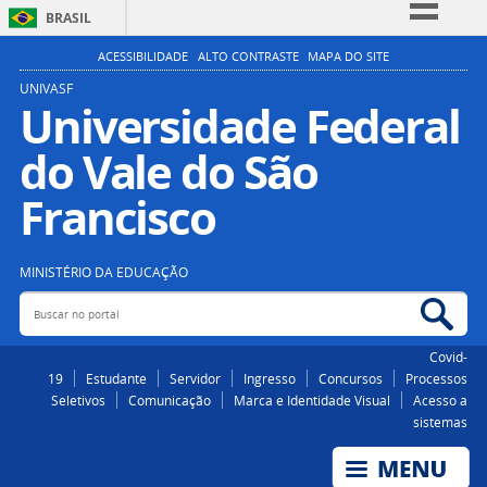
BRASIL
Simplifique!
ACESSIBILIDADE
ALTO CONTRASTE
MAPA DO SITE
Comunica BR
UNIVASF
Universidade Federal
Participe
do Vale do São
Acesso à informação
Legislação
Francisco
Canais
MINISTÉRIO DA EDUCAÇÃO
Buscar no portal
Bus
Covid-
19
Estudante
Servidor
Ingresso
Concursos
Processos
Seletivos
Comunicação
Marca e Identidade Visual
Acesso a
sistemas