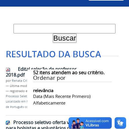
RESULTADO DA BUSCA
Edital seleção de professor
52
itens atendem ao seu critério.
2018.pdf
Ordenar por
por
Renata Cristina de Sá Barreto Freitas
—
última modificação
20/02/2018 17h22
relevância
— registrado em:
Nucli
,
Idiomas sem Fronteiras
,
Data (mais Recente Primeiro)
Processo Seletivo
,
Edital
,
Português
Localizado em
Notícias
/
Univasf seleciona professor
Alfabeticamente
de Português como Língua Estrangeira/Adicional
Processo seletivo oferta vagas
para bolsistas e voluntários para