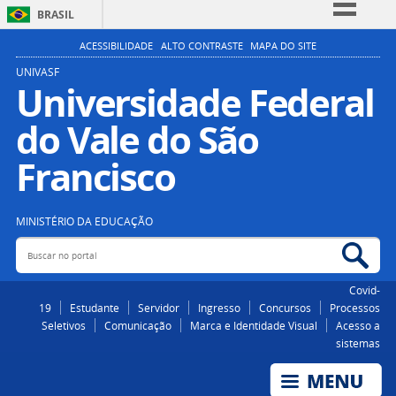
BRASIL
Simplifique!
ACESSIBILIDADE
ALTO CONTRASTE
MAPA DO SITE
Comunica BR
UNIVASF
Universidade Federal
Participe
do Vale do São
Acesso à informação
Legislação
Francisco
Canais
MINISTÉRIO DA EDUCAÇÃO
Buscar no portal
Bus
Covid-
19
Estudante
Servidor
Ingresso
Concursos
Processos
Seletivos
Comunicação
Marca e Identidade Visual
Acesso a
sistemas