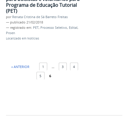
Programa de Educação Tutorial
(PET)
por
Renata Cristina de Sá Barreto Freitas
—
publicado
21/02/2018
— registrado em:
PET
,
Processo Seletivo
,
Edital
,
Proen
Localizado em
Notícias
« ANTERIOR
1
...
3
4
5
6