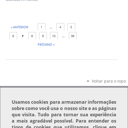
« ANTERIOR
1
...
4
5
6
7
8
9
10
...
38
PRÓXIMO »
Voltar para o topo
Usamos
cookies
para armazenar informações
sobre como você usa o nosso site e as páginas
que visita. Tudo para tornar sua experiência
a mais agradável possível. Para entender os
tipos de cookies que utilizamos, clique em