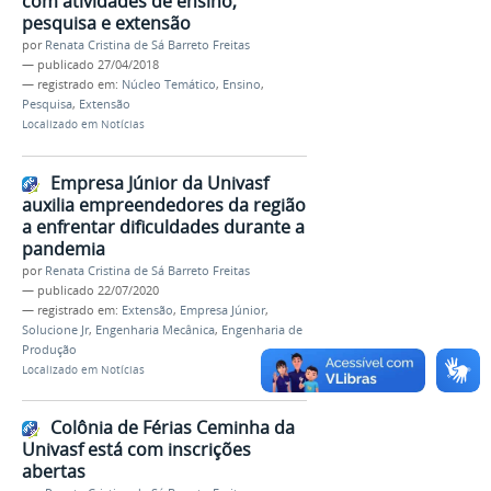
com atividades de ensino,
pesquisa e extensão
por
Renata Cristina de Sá Barreto Freitas
—
publicado
27/04/2018
— registrado em:
Núcleo Temático
,
Ensino
,
Pesquisa
,
Extensão
Localizado em
Notícias
Empresa Júnior da Univasf
auxilia empreendedores da região
a enfrentar dificuldades durante a
pandemia
por
Renata Cristina de Sá Barreto Freitas
—
publicado
22/07/2020
— registrado em:
Extensão
,
Empresa Júnior
,
Solucione Jr
,
Engenharia Mecânica
,
Engenharia de
Produção
Localizado em
Notícias
Colônia de Férias Ceminha da
Univasf está com inscrições
abertas