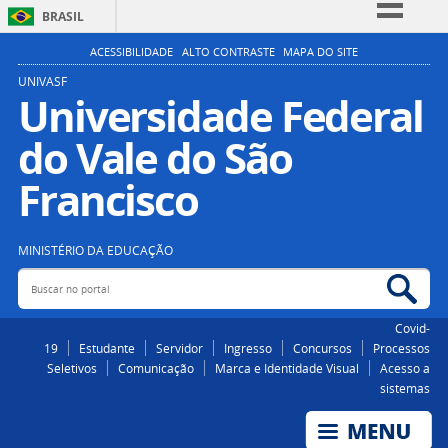
BRASIL
Simplifique!
ACESSIBILIDADE
ALTO CONTRASTE
MAPA DO SITE
Comunica BR
UNIVASF
Universidade Federal
Participe
do Vale do São
Acesso à informação
Legislação
Francisco
Canais
MINISTÉRIO DA EDUCAÇÃO
Buscar no portal
Bus
Covid-
19
Estudante
Servidor
Ingresso
Concursos
Processos
Seletivos
Comunicação
Marca e Identidade Visual
Acesso a
sistemas