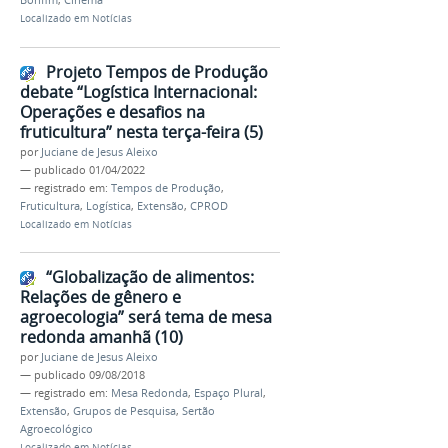
Localizado em
Notícias
Projeto Tempos de Produção
debate “Logística Internacional:
Operações e desafios na
fruticultura” nesta terça-feira (5)
por
Juciane de Jesus Aleixo
—
publicado
01/04/2022
— registrado em:
Tempos de Produção
,
Fruticultura
,
Logística
,
Extensão
,
CPROD
Localizado em
Notícias
“Globalização de alimentos:
Relações de gênero e
agroecologia” será tema de mesa
redonda amanhã (10)
por
Juciane de Jesus Aleixo
—
publicado
09/08/2018
— registrado em:
Mesa Redonda
,
Espaço Plural
,
Extensão
,
Grupos de Pesquisa
,
Sertão
Agroecológico
Localizado em
Notícias