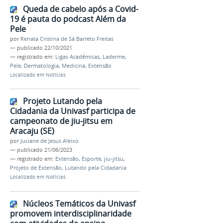
Queda de cabelo após a Covid-
19 é pauta do podcast Além da
Pele
por
Renata Cristina de Sá Barreto Freitas
—
publicado
22/10/2021
— registrado em:
Ligas Acadêmicas
,
Laderme
,
Pele
,
Dermatologia
,
Medicina
,
Extensão
Localizado em
Notícias
Projeto Lutando pela
Cidadania da Univasf participa de
campeonato de jiu-jitsu em
Aracaju (SE)
por
Juciane de Jesus Aleixo
—
publicado
21/06/2023
— registrado em:
Extensão
,
Esporte
,
jiu-jitsu
,
Projeto de Extensão
,
Lutando pela Cidadania
Localizado em
Notícias
Núcleos Temáticos da Univasf
promovem interdisciplinaridade