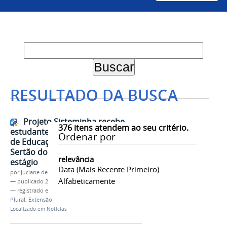
RESULTADO DA BUSCA
Projeto Sisteminha recebe
376
itens atendem ao seu critério.
estudantes do Centro Territorial
Ordenar por
de Educação Profissional do
Sertão do São Francisco para
relevância
estágio
Data (mais Recente Primeiro)
por
Juciane de Jesus Aleixo
Alfabeticamente
—
publicado
29/07/2022
— registrado em:
Sisteminha
,
Estágio
,
Espaço
Plural
,
Extensão
Localizado em
Notícias