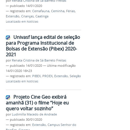
por
Renata Cristina de Sá Barreto Freitas
—
publicado
14/01/2020
— registrado em:
Cemafauna
,
Ceminha
,
Férias
,
Extensão
,
Crianças
,
Caatinga
Localizado em
Notícias
Univasf lança edital de seleção
para Programa Institucional de
Bolsas de Extensão (Pibex) 2020-
2021
por
Renata Cristina de Sá Barreto Freitas
—
publicado
14/01/2020
—
última modificação
14/01/2020 16h23
— registrado em:
PIBEX
,
PROEX
,
Extensão
,
Seleção
Localizado em
Notícias
Projeto Cine Geo exibirá
amanhã (31) o filme “Hoje eu
quero voltar sozinho”
por
Ludimilla Macedo de Andrade
—
publicado
30/01/2020
— registrado em:
Extensão
,
Campus Senhor do
Bonfim
,
Cinema